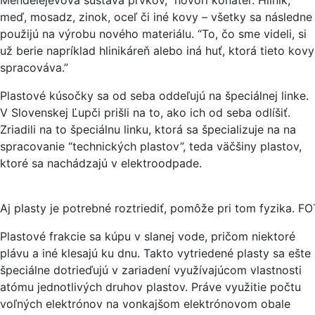
Mendelejevova sústava prvkov,” hovorí konateľ. Hliník,
meď, mosadz, zinok, oceľ či iné kovy – všetky sa následne
použijú na výrobu nového materiálu. “To, čo sme videli, si
už berie napríklad hlinikáreň alebo iná huť, ktorá tieto kovy
spracováva.”
Plastové kúsočky sa od seba oddeľujú na špeciálnej linke.
V Slovenskej Ľupči prišli na to, ako ich od seba odlíšiť.
Zriadili na to špeciálnu linku, ktorá sa špecializuje na na
spracovanie “technických plastov”, teda väčšiny plastov,
ktoré sa nachádzajú v elektroodpade.
Aj plasty je potrebné roztriediť, pomôže pri tom fyzika. F
Plastové frakcie sa kúpu v slanej vode, pričom niektoré
plávu a iné klesajú ku dnu. Takto vytriedené plasty sa ešte
špeciálne dotrieďujú v zariadení využívajúcom vlastnosti
atómu jednotlivých druhov plastov. Práve využitie počtu
voľných elektrónov na vonkajšom elektrónovom obale