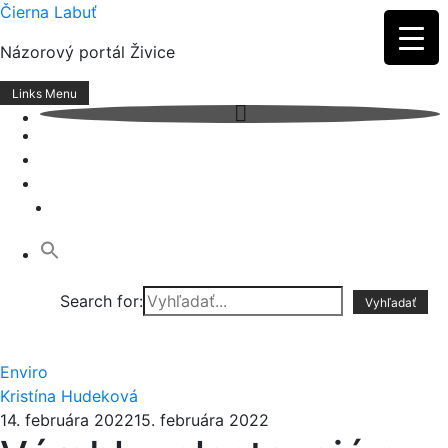
Skip
Čierna Labuť
to
Názorový portál Živice
content
Links Menu
Search for:
Enviro
Kristína Hudeková
14. februára 2022
15. februára 2022