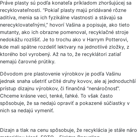
Práve plasty sú podľa konateľa príkladom zhoršujúcej sa
recyklovateľnosti. “Pokiaľ plasty majú pridávané rôzne
aditíva, menia sa ich fyzikálne vlastnosti a stávajú sa
nerecyklovateľnými,” hovorí Vašina a popisuje, ako tieto
mutanty, ako ich obrazne pomenoval, recyklačné stroje
nedokážu rozlíšiť. Je to trochu ako v Harrym Potterovi,
kde mali spätne rozdeliť lektvary na jednotlivé zložky, z
ktorého bol vyrobený. Až na to, že recyklátori zatiaľ
nemajú čarovné prútiky.
Dôvodom pre plastovenie výrobkov je podľa Vašinu
jednak snaha ušetriť určité druhy kovov, ale aj jednoduchší
prístup dizajnu výrobkov, či finančná “nenáročnosť”.
Chceme krásne veci, tenké, ľahké. To však často
spôsobuje, že sa nedajú opraviť a pokazené súčiastky v
nich sa nedajú vymeniť.
Dizajn a tlak na cenu spôsobuje, že recyklácia je stále nár