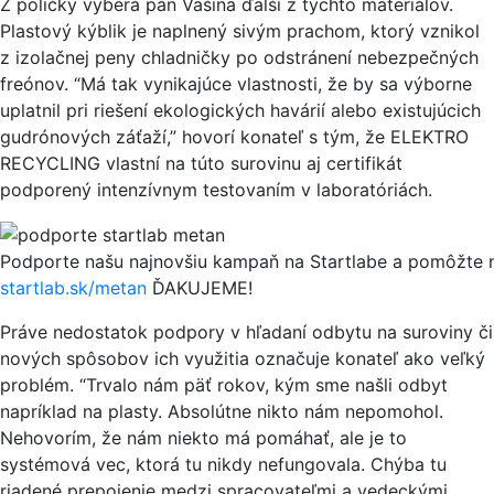
Z poličky vyberá pán Vašina ďalší z týchto materiálov.
Plastový kýblik je naplnený sivým prachom, ktorý vznikol
z izolačnej peny chladničky po odstránení nebezpečných
freónov. “Má tak vynikajúce vlastnosti, že by sa výborne
uplatnil pri riešení ekologických havárií alebo existujúcich
gudrónových záťaží,” hovorí konateľ s tým, že ELEKTRO
RECYCLING vlastní na túto surovinu aj certifikát
podporený intenzívnym testovaním v laboratóriách.
Podporte našu najnovšiu kampaň na Startlabe a pomôžte n
startlab.sk/metan
ĎAKUJEME!
Práve nedostatok podpory v hľadaní odbytu na suroviny či
nových spôsobov ich využitia označuje konateľ ako veľký
problém. “Trvalo nám päť rokov, kým sme našli odbyt
napríklad na plasty. Absolútne nikto nám nepomohol.
Nehovorím, že nám niekto má pomáhať, ale je to
systémová vec, ktorá tu nikdy nefungovala. Chýba tu
riadené prepojenie medzi spracovateľmi a vedeckými