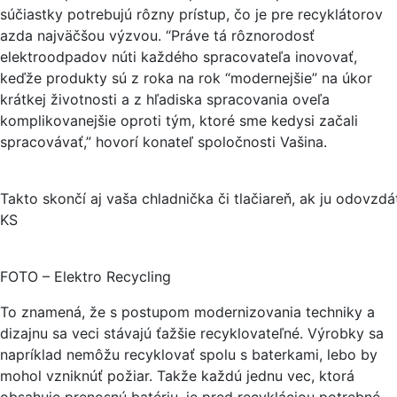
súčiastky potrebujú rôzny prístup, čo je pre recyklátorov
azda najväčšou výzvou. “Práve tá rôznorodosť
elektroodpadov núti každého spracovateľa inovovať,
keďže produkty sú z roka na rok “modernejšie” na úkor
krátkej životnosti a z hľadiska spracovania oveľa
komplikovanejšie oproti tým, ktoré sme kedysi začali
spracovávať,” hovorí konateľ spoločnosti Vašina.
Takto skončí aj vaša chladnička či tlačiareň, ak ju odovzd
KS
FOTO – Elektro Recycling
To znamená, že s postupom modernizovania techniky a
dizajnu sa veci stávajú ťažšie recyklovateľné. Výrobky sa
napríklad nemôžu recyklovať spolu s baterkami, lebo by
mohol vzniknúť požiar. Takže každú jednu vec, ktorá