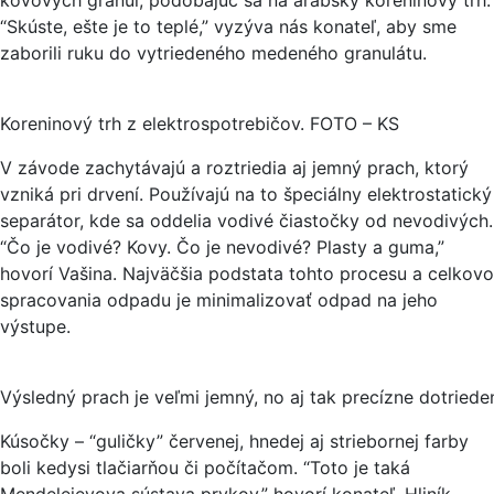
kovových granúl, podobajúc sa na arabský koreninový trh.
“Skúste, ešte je to teplé,” vyzýva nás konateľ, aby sme
zaborili ruku do vytriedeného medeného granulátu.
Koreninový trh z elektrospotrebičov. FOTO – KS
V závode zachytávajú a roztriedia aj jemný prach, ktorý
vzniká pri drvení. Používajú na to špeciálny elektrostatický
separátor, kde sa oddelia vodivé čiastočky od nevodivých.
“Čo je vodivé? Kovy. Čo je nevodivé? Plasty a guma,”
hovorí Vašina. Najväčšia podstata tohto procesu a celkovo
spracovania odpadu je minimalizovať odpad na jeho
výstupe.
Výsledný prach je veľmi jemný, no aj tak precízne dotried
Kúsočky – “guličky” červenej, hnedej aj striebornej farby
boli kedysi tlačiarňou či počítačom. “Toto je taká