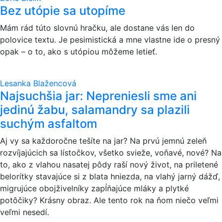
Bez utópie sa utopíme
Mám rád túto slovnú hračku, ale dostane vás len do
polovice textu. Je pesimistická a mne vlastne ide o presný
opak – o to, ako s utópiou môžeme letieť.
Lesanka Blažencová
Najsuchšia jar: Nepreniesli sme ani
jedinú žabu, salamandry sa plazili
suchým asfaltom
Aj vy sa každoročne tešíte na jar? Na prvú jemnú zeleň
rozvíjajúcich sa lístočkov, všetko svieže, voňavé, nové? Na
to, ako z vlahou nasatej pôdy raší nový život, na priletené
belorítky stavajúce si z blata hniezda, na vlahý jarný dážď,
migrujúce obojživelníky zapĺňajúce mláky a plytké
potôčiky? Krásny obraz. Ale tento rok na ňom niečo veľmi
veľmi nesedí.