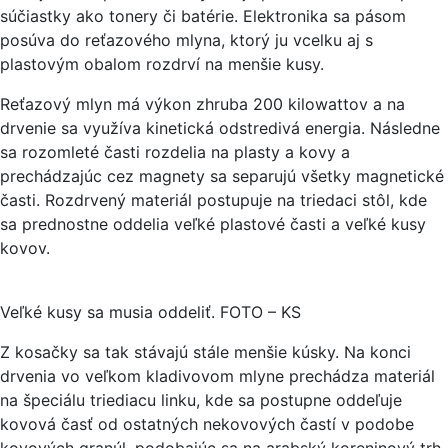
súčiastky ako tonery či batérie. Elektronika sa pásom
posúva do reťazového mlyna, ktorý ju vcelku aj s
plastovým obalom rozdrví na menšie kusy.
Reťazový mlyn má výkon zhruba 200 kilowattov a na
drvenie sa využíva kinetická odstredivá energia. Následne
sa rozomleté časti rozdelia na plasty a kovy a
prechádzajúc cez magnety sa separujú všetky magnetické
časti. Rozdrvený materiál postupuje na triedaci stôl, kde
sa prednostne oddelia veľké plastové časti a veľké kusy
kovov.
Veľké kusy sa musia oddeliť. FOTO – KS
Z kosačky sa tak stávajú stále menšie kúsky. Na konci
drvenia vo veľkom kladivovom mlyne prechádza materiál
na špeciálu triediacu linku, kde sa postupne oddeľuje
kovová časť od ostatných nekovových častí v podobe