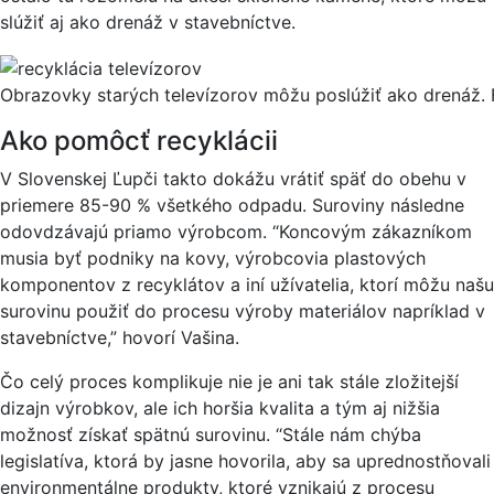
slúžiť aj ako drenáž v stavebníctve.
Obrazovky starých televízorov môžu poslúžiť ako drenáž.
Ako pomôcť recyklácii
V Slovenskej Ľupči takto dokážu vrátiť späť do obehu v
priemere 85-90 % všetkého odpadu. Suroviny následne
odovdzávajú priamo výrobcom. “Koncovým zákazníkom
musia byť podniky na kovy, výrobcovia plastových
komponentov z recyklátov a iní užívatelia, ktorí môžu našu
surovinu použiť do procesu výroby materiálov napríklad v
stavebníctve,” hovorí Vašina.
Čo celý proces komplikuje nie je ani tak stále zložitejší
dizajn výrobkov, ale ich horšia kvalita a tým aj nižšia
možnosť získať spätnú surovinu. “Stále nám chýba
legislatíva, ktorá by jasne hovorila, aby sa uprednostňovali
environmentálne produkty, ktoré vznikajú z procesu