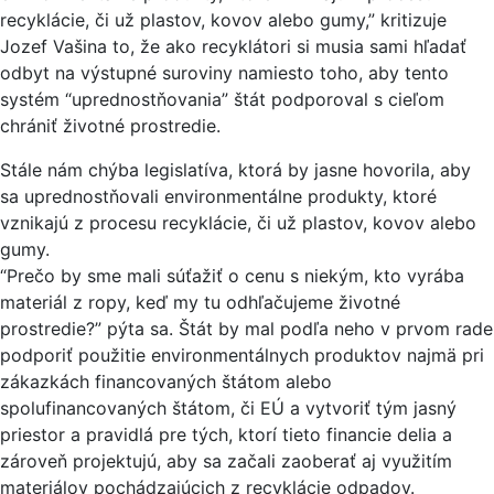
recyklácie, či už plastov, kovov alebo gumy,” kritizuje
Jozef Vašina to, že ako recyklátori si musia sami hľadať
odbyt na výstupné suroviny namiesto toho, aby tento
systém “uprednostňovania” štát podporoval s cieľom
chrániť životné prostredie.
Stále nám chýba legislatíva, ktorá by jasne hovorila, aby
sa uprednostňovali environmentálne produkty, ktoré
vznikajú z procesu recyklácie, či už plastov, kovov alebo
gumy.
“Prečo by sme mali súťažiť o cenu s niekým, kto vyrába
materiál z ropy, keď my tu odhľačujeme životné
prostredie?” pýta sa. Štát by mal podľa neho v prvom rade
podporiť použitie environmentálnych produktov najmä pri
zákazkách financovaných štátom alebo
spolufinancovaných štátom, či EÚ a vytvoriť tým jasný
priestor a pravidlá pre tých, ktorí tieto financie delia a
zároveň projektujú, aby sa začali zaoberať aj využitím
materiálov pochádzajúcich z recyklácie odpadov.