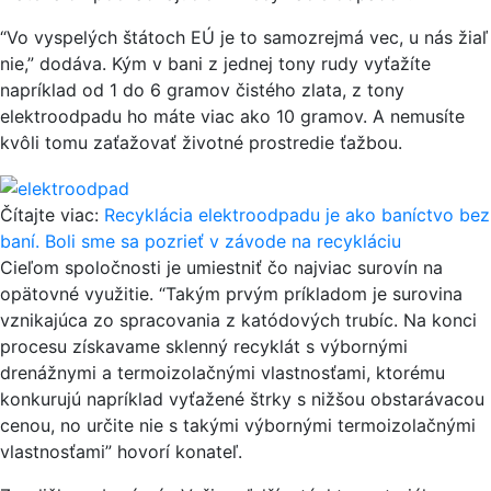
“Vo vyspelých štátoch EÚ je to samozrejmá vec, u nás žiaľ
nie,” dodáva. Kým v bani z jednej tony rudy vyťažíte
napríklad od 1 do 6 gramov čistého zlata, z tony
elektroodpadu ho máte viac ako 10 gramov. A nemusíte
kvôli tomu zaťažovať životné prostredie ťažbou.
Čítajte viac:
Recyklácia elektroodpadu je ako baníctvo bez
baní. Boli sme sa pozrieť v závode na recykláciu
Cieľom spoločnosti je umiestniť čo najviac surovín na
opätovné využitie. “Takým prvým príkladom je surovina
vznikajúca zo spracovania z katódových trubíc. Na konci
procesu získavame sklenný recyklát s výbornými
drenážnymi a termoizolačnými vlastnosťami, ktorému
konkurujú napríklad vyťažené štrky s nižšou obstarávacou
cenou, no určite nie s takými výbornými termoizolačnými
vlastnosťami” hovorí konateľ.