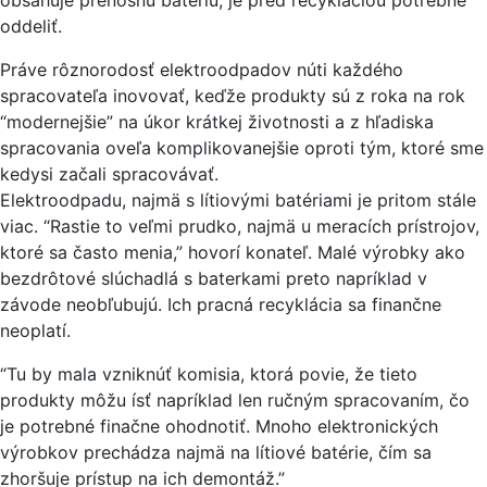
obsahuje prenosnú batériu, je pred recykláciou potrebné
oddeliť.
Práve rôznorodosť elektroodpadov núti každého
spracovateľa inovovať, keďže produkty sú z roka na rok
“modernejšie” na úkor krátkej životnosti a z hľadiska
spracovania oveľa komplikovanejšie oproti tým, ktoré sme
kedysi začali spracovávať.
Elektroodpadu, najmä s lítiovými batériami je pritom stále
viac. “Rastie to veľmi prudko, najmä u meracích prístrojov,
ktoré sa často menia,” hovorí konateľ. Malé výrobky ako
bezdrôtové slúchadlá s baterkami preto napríklad v
závode neobľubujú. Ich pracná recyklácia sa finančne
neoplatí.
“Tu by mala vzniknúť komisia, ktorá povie, že tieto
produkty môžu ísť napríklad len ručným spracovaním, čo
je potrebné finačne ohodnotiť. Mnoho elektronických
výrobkov prechádza najmä na lítiové batérie, čím sa
zhoršuje prístup na ich demontáž.”