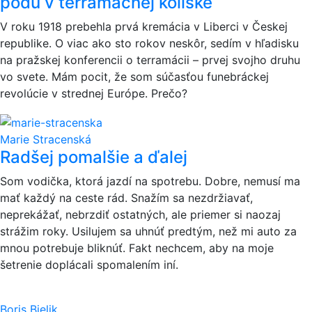
pôdu v terramačnej kolíske
V roku 1918 prebehla prvá kremácia v Liberci v Českej
republike. O viac ako sto rokov neskôr, sedím v hľadisku
na pražskej konferencii o terramácii – prvej svojho druhu
vo svete. Mám pocit, že som súčasťou funebráckej
revolúcie v strednej Európe. Prečo?
Marie Stracenská
Radšej pomalšie a ďalej
Som vodička, ktorá jazdí na spotrebu. Dobre, nemusí ma
mať každý na ceste rád. Snažím sa nezdržiavať,
neprekážať, nebrzdiť ostatných, ale priemer si naozaj
strážim roky. Usilujem sa uhnúť predtým, než mi auto za
mnou potrebuje bliknúť. Fakt nechcem, aby na moje
šetrenie doplácali spomalením iní.
Boris Bielik