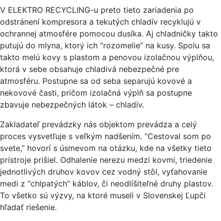
V ELEKTRO RECYCLING-u preto tieto zariadenia po
odstránení kompresora a tekutých chladív recyklujú v
ochrannej atmosfére pomocou dusíka. Aj chladničky takto
putujú do mlyna, ktorý ich “rozomelie” na kusy. Spolu sa
takto melú kovy s plastom a penovou izolačnou výplňou,
ktorá v sebe obsahuje chladivá nebezpečné pre
atmosféru. Postupne sa od seba separujú kovové a
nekovové časti, pričom izolačná výplň sa postupne
zbavuje nebezpečných látok – chladív.
Zakladateľ prevádzky nás objektom prevádza a celý
proces vysvetľuje s veľkým nadšením. “Cestoval som po
svete,” hovorí s úsmevom na otázku, kde na všetky tieto
prístroje prišiel. Odhalenie nerezu medzi kovmi, triedenie
jednotlivých druhov kovov cez vodný stôl, vyťahovanie
medi z “chlpatých” káblov, či neodlíšiteľné druhy plastov.
To všetko sú výzvy, na ktoré museli v Slovenskej Ľupči
hľadať riešenie.