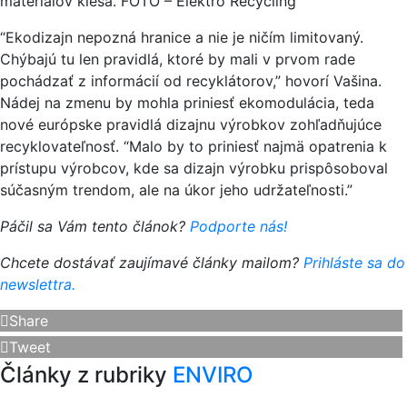
materiálov klesá. FOTO – Elektro Recycling
“Ekodizajn nepozná hranice a nie je ničím limitovaný.
Chýbajú tu len pravidlá, ktoré by mali v prvom rade
pochádzať z informácií od recyklátorov,” hovorí Vašina.
Nádej na zmenu by mohla priniesť ekomodulácia, teda
nové európske pravidlá dizajnu výrobkov zohľadňujúce
recyklovateľnosť. “Malo by to priniesť najmä opatrenia k
prístupu výrobcov, kde sa dizajn výrobku prispôsoboval
súčasným trendom, ale na úkor jeho udržateľnosti.”
Páčil sa Vám tento článok?
Podporte nás!
Chcete dostávať zaujímavé články mailom?
Prihláste sa do
newslettra.
Share
Tweet
Články z rubriky
ENVIRO