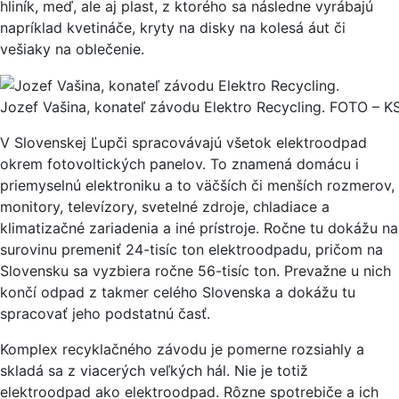
hliník, meď, ale aj plast, z ktorého sa následne vyrábajú
napríklad kvetináče, kryty na disky na kolesá áut či
vešiaky na oblečenie.
Jozef Vašina, konateľ závodu Elektro Recycling. FOTO – K
V Slovenskej Ľupči spracovávajú všetok elektroodpad
okrem fotovoltických panelov. To znamená domácu i
priemyselnú elektroniku a to väčších či menších rozmerov,
monitory, televízory, svetelné zdroje, chladiace a
klimatizačné zariadenia a iné prístroje. Ročne tu dokážu na
surovinu premeniť 24-tisíc ton elektroodpadu, pričom na
Slovensku sa vyzbiera ročne 56-tisíc ton. Prevažne u nich
končí odpad z takmer celého Slovenska a dokážu tu
spracovať jeho podstatnú časť.
Komplex recyklačného závodu je pomerne rozsiahly a
skladá sa z viacerých veľkých hál. Nie je totiž
elektroodpad ako elektroodpad. Rôzne spotrebiče a ich