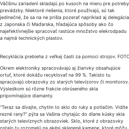
Väčšinu zariadení skladajú po kusoch na mieru pre potreby
prevádzky. Niektoré riešenia, ktoré používajú, sú tak
jedinečné, že sa na ne prišla pozerať napríklad aj delegácia
z Japonska či Maďarska, hľadajúca spôsoby ako čo
najefektívnejšie spracovať rastúce množstvo elekrodpadu
a najmä technických plastov.
Recyklácia prebieha z veľkej časti za pomoci strojov. FOTO
Okrem elektroniky spracovávajú aj žiarivky obsahujúce
ortuť, ktoré dokážu recyklovať na 99 %. Takisto tu
spracúvajú obrazovky zo starých televízorov či monitorov.
Výsledkom sú rôzne frakcie obrúseného skla
pripomínajúce diamanty.
“Teraz sa dívajte, chytím to sklo do ruky a potlačím. Vidíte
rezné rany?” pýta sa Vašina chytajúc do dlane kúsky skla
starých televíznych obrazoviek. Sklo, ktoré z obrazovky
ostalo tu rozomelú na akési sklenené kamene, ktoré môžu