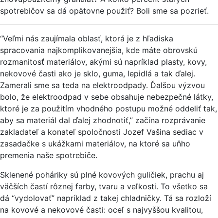
spotrebičov sa dá opätovne použiť? Boli sme sa pozrieť.
“Veľmi nás zaujímala oblasť, ktorá je z hľadiska
spracovania najkomplikovanejšia, kde máte obrovskú
rozmanitosť materiálov, akými sú napríklad plasty, kovy,
nekovové časti ako je sklo, guma, lepidlá a tak ďalej.
Zamerali sme sa teda na elektroodpady. Ďalšou výzvou
bolo, že elektroodpad v sebe obsahuje nebezpečné látky,
ktoré je za použitím vhodného postupu možné oddeliť tak,
aby sa materiál dal ďalej zhodnotiť,” začína rozprávanie
zakladateľ a konateľ spoločnosti Jozef Vašina sediac v
zasadačke s ukážkami materiálov, na ktoré sa uňho
premenia naše spotrebiče.
Sklenené poháriky sú plné kovových guličiek, prachu aj
väčších častí rôznej farby, tvaru a veľkosti. To všetko sa
dá “vydolovať” napríklad z takej chladničky. Tá sa rozloží
na kovové a nekovové časti: oceľ s najvyššou kvalitou,