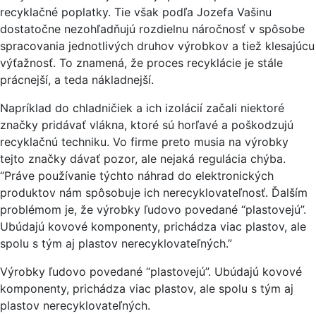
recyklačné poplatky. Tie však podľa Jozefa Vašinu
dostatočne nezohľadňujú rozdielnu náročnosť v spôsobe
spracovania jednotlivých druhov výrobkov a tiež klesajúcu
výťažnosť. To znamená, že proces recyklácie je stále
prácnejší, a teda nákladnejší.
Napríklad do chladničiek a ich izolácií začali niektoré
značky pridávať vlákna, ktoré sú horľavé a poškodzujú
recyklačnú techniku. Vo firme preto musia na výrobky
tejto značky dávať pozor, ale nejaká regulácia chýba.
“Práve používanie týchto náhrad do elektronických
produktov nám spôsobuje ich nerecyklovateľnosť. Ďalším
problémom je, že výrobky ľudovo povedané “plastovejú”.
Ubúdajú kovové komponenty, prichádza viac plastov, ale
spolu s tým aj plastov nerecyklovateľných.”
Výrobky ľudovo povedané “plastovejú”. Ubúdajú kovové
komponenty, prichádza viac plastov, ale spolu s tým aj
plastov nerecyklovateľných.