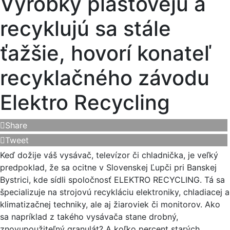
Výrobky plastovejú a
recyklujú sa stále
ťažšie, hovorí konateľ
recyklačného závodu
Elektro Recycling
Share
Tweet
Keď dožije váš vysávač, televízor či chladnička, je veľký
predpoklad, že sa ocitne v Slovenskej Ľupči pri Banskej
Bystrici, kde sídli spoločnosť ELEKTRO RECYCLING. Tá sa
špecializuje na strojovú recykláciu elektroniky, chladiacej a
klimatizačnej techniky, ale aj žiaroviek či monitorov. Ako
sa napríklad z takého vysávača stane drobný,
znovupoužiteľný granulát? A koľko percent starých