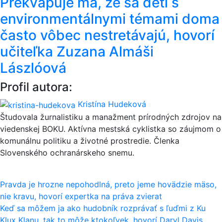
Prekvapuje ma, že sa deti s
environmentálnymi témami doma
často vôbec nestretávajú, hovorí
učiteľka Zuzana Almáši
Lászlóová
Profil autora:
Kristína Hudeková
Študovala žurnalistiku a manažment prírodných zdrojov na
viedenskej BOKU. Aktívna mestská cyklistka so záujmom o
komunálnu politiku a životné prostredie. Členka
Slovenského ochranárskeho snemu.
Navigácia
Pravda je hrozne nepohodlná, preto jeme hovädzie mäso,
nie kravu, hovorí expertka na práva zvierat
v
Keď sa môžem ja ako hudobník rozprávať s ľuďmi z Ku
Klux Klanu, tak to môže ktokoľvek, hovorí Daryl Davis