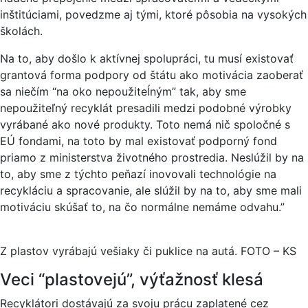
inštitúciami, povedzme aj tými, ktoré pôsobia na vysokých
školách.
Na to, aby došlo k aktívnej spolupráci, tu musí existovať
grantová forma podpory od štátu ako motivácia zaoberať
sa niečím “na oko nepoužiteĺným” tak, aby sme
nepoužiteľný recyklát presadili medzi podobné výrobky
vyrábané ako nové produkty. Toto nemá nič spoločné s
EÚ fondami, na toto by mal existovať podporný fond
priamo z ministerstva životného prostredia. Neslúžil by na
to, aby sme z týchto peňazí inovovali technológie na
recykláciu a spracovanie, ale slúžil by na to, aby sme mali
motiváciu skúšať to, na čo normálne nemáme odvahu.”
Z plastov vyrábajú vešiaky či puklice na autá. FOTO – KS
Veci “plastovejú”, výťažnosť klesá
Recyklátori dostávajú za svoju prácu zaplatené cez