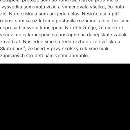
vysvetlila som moju víziu a vymenovala všetko, čo bolo
zlé. No nezískala som ani jeden hlas. Neskôr, asi o päť
rokov, som sa už k tomu postavila rozumne, ale aj tak som
nepresadila svoju koncepciu. No dôležité je, že niektoré
veci z mojej koncepcie sa postupne na danej škole začali
zavádzať. Následne sme sa teda rozhodli založiť školu.
Skutočnosť, že hneď v prvý školský rok sme mali
zapísaných sto detí nám veľmi pomohlo.