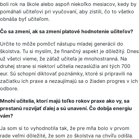
boli rok na škole alebo aspoň niekoľko mesiacov, kedy by
pomáhali učiteľovi pri vyučovaní, aby zistili, čo to všetko
obnáša byť učiteľom.
Čo sa zmení, ak sa zmení platové hodnotenie učiteľov?
Určite to môže pomôcť nástupu mladej generácii do
školstva. Tu si myslím, že finančný aspekt je dôležitý. Dnes
už všetci vieme, že záťaž učiteľa je mnohostranná. Na
druhej strane si niektorí učitelia nezaslúžia ani tých 700
eur. Sú schopní diktovať poznámky, ktoré si pripravili na
začiatku ich praxe a nezaujímajú sa o žiaden progres v ich
odbore.
Mnohí učitelia, ktorí majú toľko rokov praxe ako vy, sa
prestanú rozvíjať ďalej a sú unavení. Čo dobíja energiu
vám?
Ja som si to vyhodnotila tak, že pre mňa bolo v prvom
rade veľmi dôležité, že som zo školstva na chvíľu odišla.