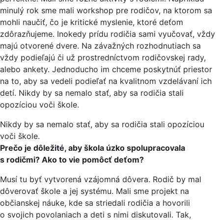
minulý rok sme mali workshop pre rodičov, na ktorom sa
mohli naučiť, čo je kritické myslenie, ktoré deťom
zdôrazňujeme. Inokedy prídu rodičia sami vyučovať, vždy
majú otvorené dvere. Na závažných rozhodnutiach sa
vždy podieľajú či už prostredníctvom rodičovskej rady,
alebo ankety. Jednoducho im chceme poskytnúť priestor
na to, aby sa vedeli podieľať na kvalitnom vzdelávaní ich
detí. Nikdy by sa nemalo stať, aby sa rodičia stali
opozíciou voči škole.
Nikdy by sa nemalo stať, aby sa rodičia stali opozíciou
voči škole.
Prečo je dôležité, aby škola úzko spolupracovala
s rodičmi? Ako to vie pomôcť deťom?
Musí tu byť vytvorená vzájomná dôvera. Rodič by mal
dôverovať škole a jej systému. Mali sme projekt na
občianskej náuke, kde sa striedali rodičia a hovorili
o svojich povolaniach a deti s nimi diskutovali. Tak,