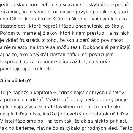
jednou skupinou. Deťom sa snažíme poskytnúť bezpečné
zázemie, čo je vidieť aj na našich prvých piatakoch, ktorí
neprišli do kontaktu so štátnou školou – vnímam ich ako
šťastné deti, ktoré neprešli fázou znechutenia zo školy.
Potom tu máme aj žiakov, ktorí k nám prestúpili a na nich
je vidieť frustráciu z toho, že školu berú ako povinnosť
a nie miesto, na ktoré sa môžu tešiť. Dokonca si pamätajú
aj na to, ako prvýkrát dostali päťku, čo považujem
takpovediac za traumatizujúci zážitok, na ktorý si
pamätajú aj po rokoch.
A čo učitelia?
To je najťažšia kapitola – jednak nájsť dobrých učiteľov
a potom ich udržať. Vyskladať dobrý pedagogický tím je
úplne najťažšie a v bratislavskom kraji mi to príde ako
nesplniteľná misia, keďže je tu veľký nedostatok učiteľov.
V istej fáze sme boli na tom tak, že ak sa niekto prihlási,
tak ho berieme, hlavne čo sa týkalo prírodných vied. Tento