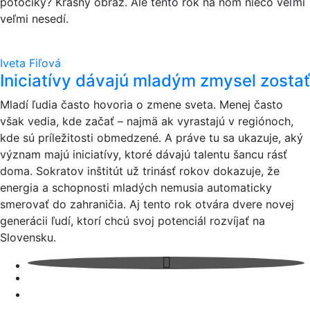
potôčiky? Krásny obraz. Ale tento rok na ňom niečo veľmi
veľmi nesedí.
Iveta Fiľová
Iniciatívy dávajú mladým zmysel zostať
Mladí ľudia často hovoria o zmene sveta. Menej často
však vedia, kde začať – najmä ak vyrastajú v regiónoch,
kde sú príležitosti obmedzené. A práve tu sa ukazuje, aký
význam majú iniciatívy, ktoré dávajú talentu šancu rásť
doma. Sokratov inštitút už trinásť rokov dokazuje, že
energia a schopnosti mladých nemusia automaticky
smerovať do zahraničia. Aj tento rok otvára dvere novej
generácii ľudí, ktorí chcú svoj potenciál rozvíjať na
Slovensku.