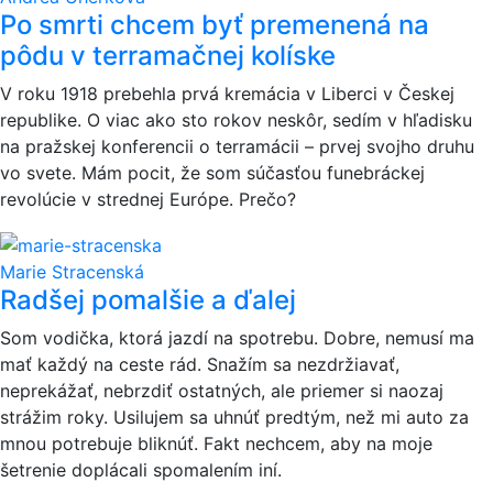
Po smrti chcem byť premenená na
pôdu v terramačnej kolíske
V roku 1918 prebehla prvá kremácia v Liberci v Českej
republike. O viac ako sto rokov neskôr, sedím v hľadisku
na pražskej konferencii o terramácii – prvej svojho druhu
vo svete. Mám pocit, že som súčasťou funebráckej
revolúcie v strednej Európe. Prečo?
Marie Stracenská
Radšej pomalšie a ďalej
Som vodička, ktorá jazdí na spotrebu. Dobre, nemusí ma
mať každý na ceste rád. Snažím sa nezdržiavať,
neprekážať, nebrzdiť ostatných, ale priemer si naozaj
strážim roky. Usilujem sa uhnúť predtým, než mi auto za
mnou potrebuje bliknúť. Fakt nechcem, aby na moje
šetrenie doplácali spomalením iní.