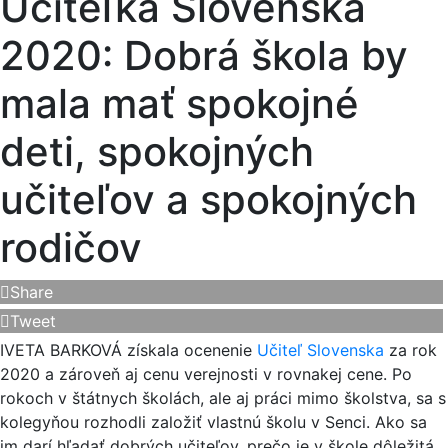
Učiteľka Slovenska
2020: Dobrá škola by
mala mať spokojné
deti, spokojných
učiteľov a spokojných
rodičov
Share
Tweet
IVETA BARKOVÁ získala ocenenie
Učiteľ Slovenska
za rok
2020 a zároveň aj cenu verejnosti v rovnakej cene. Po
rokoch v štátnych školách, ale aj práci mimo školstva, sa s
kolegyňou rozhodli založiť vlastnú školu v Senci. Ako sa
im darí hľadať dobrých učiteľov, prečo je v škole dôležitá