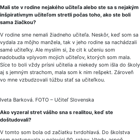
Mali ste v rodine nejakého učiteľa alebo ste sa s nejakým
inšpiratívnym učiteľom stretli počas toho, ako ste boli
sama žiačkou?
V rodine sme nemali žiadneho učiteľa. Neskôr, keď som sa
vydala za môjho manžela, tak v jeho rodine sa nachádzali
samé učiteľky. Ale myslím si, že cit k učeniu som
nadobudla vplyvom mojich učiteľov, ktorých som mala.
Síce to boli vždy prísni učitelia a niekedy som išla do školy
aj s jemným strachom, mala som k nim rešpekt. Zároveň
vo mne vzbudzovali túžbu stať sa učiteľkou.
Iveta Barková. FOTO – Učiteľ Slovenska
Ako vyzeral stret vášho sna s realitou, keď ste
doštudovali?
V tomto som bola od začiatku tvrdohlavá. Do školstva
som nastupovala v polovici 90. rokov. Vtedy, aspoň