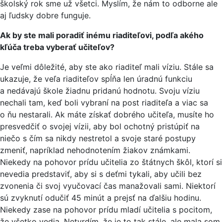
školský rok sme už všetci. Myslím, že nám to odborne ale
aj ľudsky dobre funguje.
Ak by ste mali poradiť inému riaditeľovi, podľa akého
kľúča treba vyberať učiteľov?
Je veľmi dôležité, aby ste ako riaditeľ mali víziu. Stále sa
ukazuje, že veľa riaditeľov spĺňa len úradnú funkciu
a nedávajú škole žiadnu pridanú hodnotu. Svoju víziu
nechali tam, keď boli vybraní na post riaditeľa a viac sa
o ňu nestarali. Ak máte získať dobrého učiteľa, musíte ho
presvedčiť o svojej vízii, aby bol ochotný pristúpiť na
niečo s čím sa nikdy nestretol a svoje staré postupy
zmeniť, napríklad nehodnotením žiakov známkami.
Niekedy na pohovor prídu učitelia zo štátnych škôl, ktorí si
nevedia predstaviť, aby si s deťmi tykali, aby učili bez
zvonenia či svoj vyučovací čas manažovali sami. Niektorí
sú zvyknutí odučiť 45 minút a prejsť na ďalšiu hodinu.
Niekedy zase na pohovor prídu mladí učitelia s pocitom,
že všetko vedia. Netvrdím, že je to tak stále, ale mala som