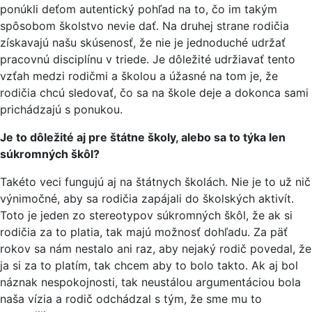
ponúkli deťom autentický pohľad na to, čo im takým
spôsobom školstvo nevie dať. Na druhej strane rodičia
získavajú našu skúsenosť, že nie je jednoduché udržať
pracovnú disciplínu v triede. Je dôležité udržiavať tento
vzťah medzi rodičmi a školou a úžasné na tom je, že
rodičia chcú sledovať, čo sa na škole deje a dokonca sami
prichádzajú s ponukou.
Je to dôležité aj pre štátne školy, alebo sa to týka len
súkromných škôl?
Takéto veci fungujú aj na štátnych školách. Nie je to už nič
výnimočné, aby sa rodičia zapájali do školských aktivít.
Toto je jeden zo stereotypov súkromných škôl, že ak si
rodičia za to platia, tak majú možnosť dohľadu. Za päť
rokov sa nám nestalo ani raz, aby nejaký rodič povedal, že
ja si za to platím, tak chcem aby to bolo takto. Ak aj bol
náznak nespokojnosti, tak neustálou argumentáciou bola
naša vízia a rodič odchádzal s tým, že sme mu to