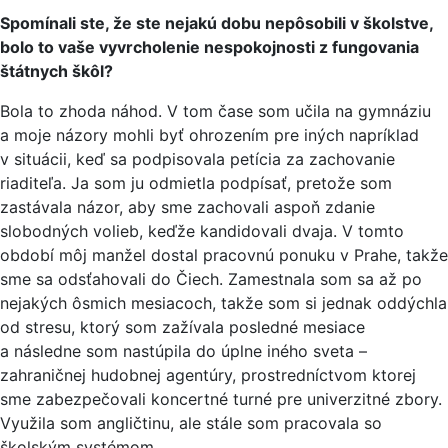
Spomínali ste, že ste nejakú dobu nepôsobili v školstve,
bolo to vaše vyvrcholenie nespokojnosti z fungovania
štátnych škôl?
Bola to zhoda náhod. V tom čase som učila na gymnáziu
a moje názory mohli byť ohrozením pre iných napríklad
v situácii, keď sa podpisovala petícia za zachovanie
riaditeľa. Ja som ju odmietla podpísať, pretože som
zastávala názor, aby sme zachovali aspoň zdanie
slobodných volieb, keďže kandidovali dvaja. V tomto
období môj manžel dostal pracovnú ponuku v Prahe, takže
sme sa odsťahovali do Čiech. Zamestnala som sa až po
nejakých ôsmich mesiacoch, takže som si jednak oddýchla
od stresu, ktorý som zažívala posledné mesiace
a následne som nastúpila do úplne iného sveta –
zahraničnej hudobnej agentúry, prostredníctvom ktorej
sme zabezpečovali koncertné turné pre univerzitné zbory.
Využila som angličtinu, ale stále som pracovala so
školským systémom.