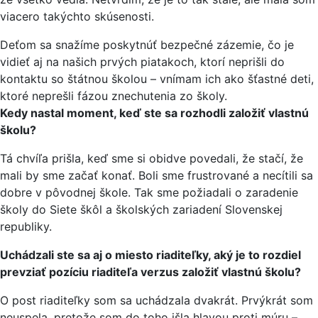
viacero takýchto skúsenosti.
Deťom sa snažíme poskytnúť bezpečné zázemie, čo je
vidieť aj na našich prvých piatakoch, ktorí neprišli do
kontaktu so štátnou školou – vnímam ich ako šťastné deti,
ktoré neprešli fázou znechutenia zo školy.
Kedy nastal moment, keď ste sa rozhodli založiť vlastnú
školu?
Tá chvíľa prišla, keď sme si obidve povedali, že stačí, že
mali by sme začať konať. Boli sme frustrované a necítili sa
dobre v pôvodnej škole. Tak sme požiadali o zaradenie
školy do Siete škôl a školských zariadení Slovenskej
republiky.
Uchádzali ste sa aj o miesto riaditeľky, aký je to rozdiel
prevziať pozíciu riaditeľa verzus založiť vlastnú školu?
O post riaditeľky som sa uchádzala dvakrát. Prvýkrát som
neuspela, pretože som do toho išla hlavou proti múru –