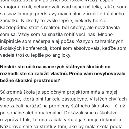
v mojom okolí, nefungovali uvádzajúci učitelia, takže som
sa snažila moje predstavy maximálne zúročiť od úplného
začiatku. Niekedy to vyšlo lepšie, niekedy horšie.
Každopádne stret s realitou bol citeľný, ale nevzdávala
som sa. Vždy som sa snažila robiť veci inak. Mnoho
inšpirácie som načerpala aj počas rôznych zahraničných
školských konferencií, ktoré som absolvovala, keďže som
vedela trošku lepšie po anglicky.
Neskôr ste učili na viacerých štátnych školách no
rozhodli ste sa založiť vlastnú. Prečo vám nevyhovovalo
bežné školské prostredie?
Súkromná škola je spoločným projektom mňa a mojej
kolegyne, ktorá plní funkciu zástupkyne. V istých chvíľach
sme začali narážať na problémy štátneho školstva – či už
personálne alebo materiálne. Dokázali sme o školstve
rozprávať tak, že ona začala vetu a ja som ju dokončila.
Názorovo sme sa stretli v tom, ako by mala škola podľa