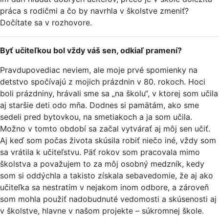
práca s rodičmi a čo by navrhla v školstve zmeniť?
Dočítate sa v rozhovore.
Byť učiteľkou bol vždy váš sen, odkiaľ pramení?
Pravdupovediac neviem, ale moje prvé spomienky na
detstvo spočívajú z mojich prázdnin v 80. rokoch. Hoci
boli prázdniny, hrávali sme sa „na školu“, v ktorej som učila
aj staršie deti odo mňa. Dodnes si pamätám, ako sme
sedeli pred bytovkou, na smetiakoch a ja som učila.
Možno v tomto období sa začal vytvárať aj môj sen učiť.
Aj keď som počas života skúsila robiť niečo iné, vždy som
sa vrátila k učiteľstvu. Päť rokov som pracovala mimo
školstva a považujem to za môj osobný medzník, kedy
som si oddýchla a takisto získala sebavedomie, že aj ako
učiteľka sa nestratím v nejakom inom odbore, a zároveň
som mohla použiť nadobudnuté vedomosti a skúsenosti aj
v školstve, hlavne v našom projekte – súkromnej škole.