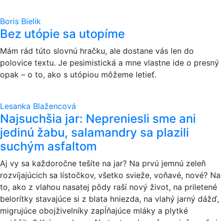
Boris Bielik
Bez utópie sa utopíme
Mám rád túto slovnú hračku, ale dostane vás len do
polovice textu. Je pesimistická a mne vlastne ide o presný
opak – o to, ako s utópiou môžeme letieť.
Lesanka Blažencová
Najsuchšia jar: Nepreniesli sme ani
jedinú žabu, salamandry sa plazili
suchým asfaltom
Aj vy sa každoročne tešíte na jar? Na prvú jemnú zeleň
rozvíjajúcich sa lístočkov, všetko svieže, voňavé, nové? Na
to, ako z vlahou nasatej pôdy raší nový život, na priletené
belorítky stavajúce si z blata hniezda, na vlahý jarný dážď,
migrujúce obojživelníky zapĺňajúce mláky a plytké