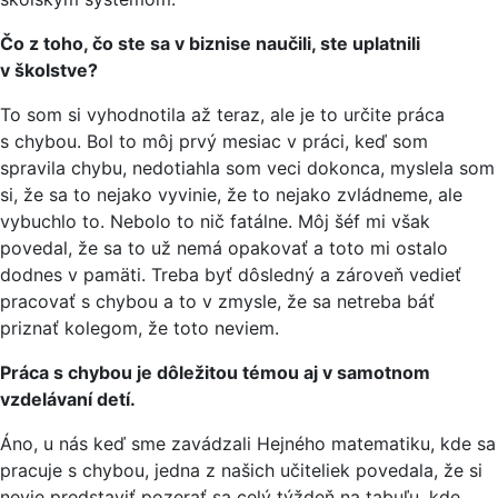
Čo z toho, čo ste sa v biznise naučili, ste uplatnili
v školstve?
To som si vyhodnotila až teraz, ale je to určite práca
s chybou. Bol to môj prvý mesiac v práci, keď som
spravila chybu, nedotiahla som veci dokonca, myslela som
si, že sa to nejako vyvinie, že to nejako zvládneme, ale
vybuchlo to. Nebolo to nič fatálne. Môj šéf mi však
povedal, že sa to už nemá opakovať a toto mi ostalo
dodnes v pamäti. Treba byť dôsledný a zároveň vedieť
pracovať s chybou a to v zmysle, že sa netreba báť
priznať kolegom, že toto neviem.
Práca s chybou je dôležitou témou aj v samotnom
vzdelávaní detí.
Áno, u nás keď sme zavádzali Hejného matematiku, kde sa
pracuje s chybou, jedna z našich učiteliek povedala, že si
nevie predstaviť pozerať sa celý týždeň na tabuľu, kde