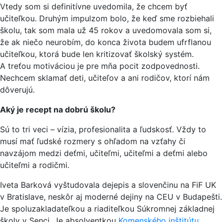
Vtedy som si definitívne uvedomila, že chcem byť
učiteľkou. Druhým impulzom bolo, že keď sme rozbiehali
školu, tak som mala už 45 rokov a uvedomovala som si,
že ak niečo neurobím, do konca života budem ufrflanou
učiteľkou, ktorá bude len kritizovať školský systém.
A treťou motiváciou je pre mňa pocit zodpovednosti.
Nechcem sklamať deti, učiteľov a ani rodičov, ktorí nám
dôverujú.
Aký je recept na dobrú školu?
Sú to tri veci – vízia, profesionalita a ľudskosť. Vždy to
musí mať ľudské rozmery s ohľadom na vzťahy či
navzájom medzi deťmi, učiteľmi, učiteľmi a deťmi alebo
učiteľmi a rodičmi.
Iveta Barková vyštudovala dejepis a slovenčinu na FiF UK
v Bratislave, neskôr aj moderné dejiny na CEU v Budapešti.
Je spoluzakladateľkou a riaditeľkou Súkromnej základnej
školy v Senci. Je absolventkou
Komenského inštitútu
.