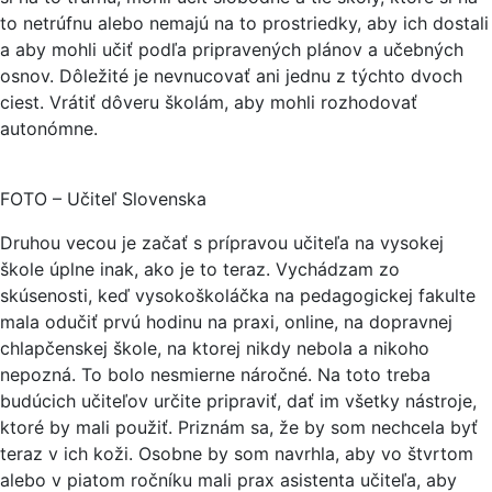
to netrúfnu alebo nemajú na to prostriedky, aby ich dostali
a aby mohli učiť podľa pripravených plánov a učebných
osnov. Dôležité je nevnucovať ani jednu z týchto dvoch
ciest. Vrátiť dôveru školám, aby mohli rozhodovať
autonómne.
FOTO – Učiteľ Slovenska
Druhou vecou je začať s prípravou učiteľa na vysokej
škole úplne inak, ako je to teraz. Vychádzam zo
skúsenosti, keď vysokoškoláčka na pedagogickej fakulte
mala odučiť prvú hodinu na praxi, online, na dopravnej
chlapčenskej škole, na ktorej nikdy nebola a nikoho
nepozná. To bolo nesmierne náročné. Na toto treba
budúcich učiteľov určite pripraviť, dať im všetky nástroje,
ktoré by mali použiť. Priznám sa, že by som nechcela byť
teraz v ich koži. Osobne by som navrhla, aby vo štvrtom
alebo v piatom ročníku mali prax asistenta učiteľa, aby