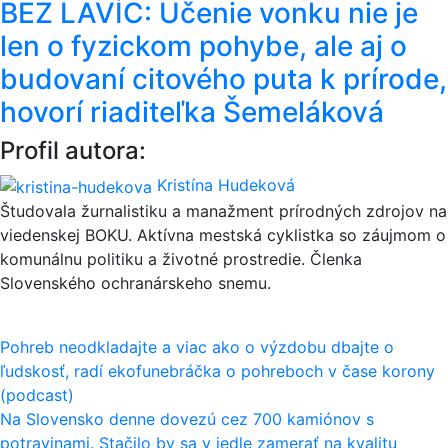
BEZ LAVÍC: Učenie vonku nie je
len o fyzickom pohybe, ale aj o
budovaní citového puta k prírode,
hovorí riaditeľka Šemeláková
Profil autora:
Kristína Hudeková
Študovala žurnalistiku a manažment prírodných zdrojov na
viedenskej BOKU. Aktívna mestská cyklistka so záujmom o
komunálnu politiku a životné prostredie. Členka
Slovenského ochranárskeho snemu.
Navigácia
Pohreb neodkladajte a viac ako o výzdobu dbajte o
ľudskosť, radí ekofunebráčka o pohreboch v čase korony
v
(podcast)
článku
Na Slovensko denne dovezú cez 700 kamiónov s
potravinami. Stačilo by sa v jedle zamerať na kvalitu