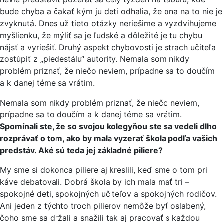
bude chyba a čakať kým ju deti odhalia, že ona na to nie je
zvyknutá. Dnes už tieto otázky neriešime a vyzdvihujeme
myšlienku, že mýliť sa je ľudské a dôležité je tu chybu
nájsť a vyriešiť. Druhý aspekt chybovosti je strach učiteľa
zostúpiť z „piedestálu“ autority. Nemala som nikdy
problém priznať, že niečo neviem, prípadne sa to doučím
a k danej téme sa vrátim.
Nemala som nikdy problém priznať, že niečo neviem,
prípadne sa to doučím a k danej téme sa vrátim.
Spomínali ste, že so svojou kolegyňou ste sa vedeli dlho
rozprávať o tom, ako by mala vyzerať škola podľa vašich
predstáv. Aké sú teda jej základné piliere?
My sme si dokonca piliere aj kreslili, keď sme o tom pri
káve debatovali. Dobrá škola by ich mala mať tri –
spokojné deti, spokojných učiteľov a spokojných rodičov.
Ani jeden z týchto troch pilierov nemôže byť oslabený,
čoho sme sa držali a snažili tak aj pracovať s každou