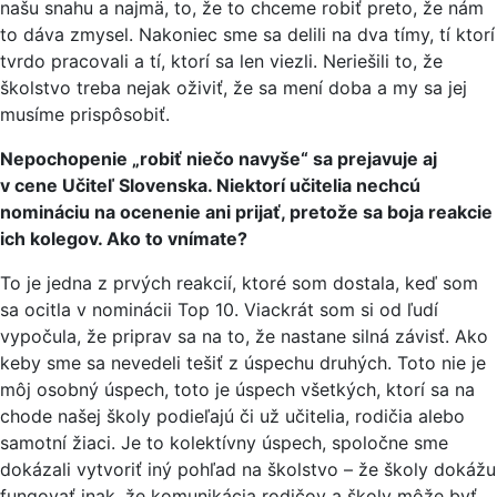
našu snahu a najmä, to, že to chceme robiť preto, že nám
to dáva zmysel. Nakoniec sme sa delili na dva tímy, tí ktorí
tvrdo pracovali a tí, ktorí sa len viezli. Neriešili to, že
školstvo treba nejak oživiť, že sa mení doba a my sa jej
musíme prispôsobiť.
Nepochopenie „robiť niečo navyše“ sa prejavuje aj
v cene Učiteľ Slovenska. Niektorí učitelia nechcú
nomináciu na ocenenie ani prijať, pretože sa boja reakcie
ich kolegov. Ako to vnímate?
To je jedna z prvých reakcií, ktoré som dostala, keď som
sa ocitla v nominácii Top 10. Viackrát som si od ľudí
vypočula, že priprav sa na to, že nastane silná závisť. Ako
keby sme sa nevedeli tešiť z úspechu druhých. Toto nie je
môj osobný úspech, toto je úspech všetkých, ktorí sa na
chode našej školy podieľajú či už učitelia, rodičia alebo
samotní žiaci. Je to kolektívny úspech, spoločne sme
dokázali vytvoriť iný pohľad na školstvo – že školy dokážu
fungovať inak, že komunikácia rodičov a školy môže byť