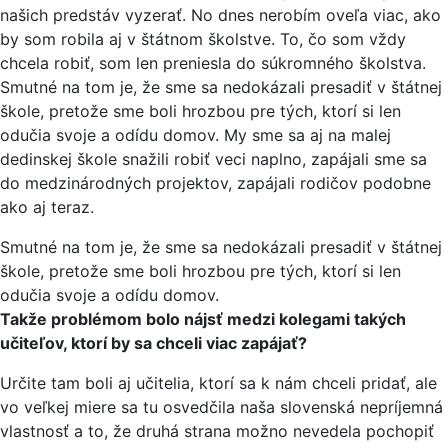
našich predstáv vyzerať. No dnes nerobím oveľa viac, ako
by som robila aj v štátnom školstve. To, čo som vždy
chcela robiť, som len preniesla do súkromného školstva.
Smutné na tom je, že sme sa nedokázali presadiť v štátnej
škole, pretože sme boli hrozbou pre tých, ktorí si len
odučia svoje a odídu domov. My sme sa aj na malej
dedinskej škole snažili robiť veci naplno, zapájali sme sa
do medzinárodných projektov, zapájali rodičov podobne
ako aj teraz.
Smutné na tom je, že sme sa nedokázali presadiť v štátnej
škole, pretože sme boli hrozbou pre tých, ktorí si len
odučia svoje a odídu domov.
Takže problémom bolo nájsť medzi kolegami takých
učiteľov, ktorí by sa chceli viac zapájať?
Určite tam boli aj učitelia, ktorí sa k nám chceli pridať, ale
vo veľkej miere sa tu osvedčila naša slovenská nepríjemná
vlastnosť a to, že druhá strana možno nevedela pochopiť