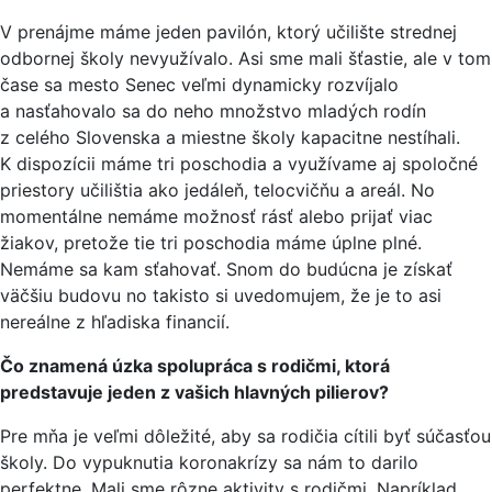
V prenájme máme jeden pavilón, ktorý učilište strednej
odbornej školy nevyužívalo. Asi sme mali šťastie, ale v tom
čase sa mesto Senec veľmi dynamicky rozvíjalo
a nasťahovalo sa do neho množstvo mladých rodín
z celého Slovenska a miestne školy kapacitne nestíhali.
K dispozícii máme tri poschodia a využívame aj spoločné
priestory učilištia ako jedáleň, telocvičňu a areál. No
momentálne nemáme možnosť rásť alebo prijať viac
žiakov, pretože tie tri poschodia máme úplne plné.
Nemáme sa kam sťahovať. Snom do budúcna je získať
väčšiu budovu no takisto si uvedomujem, že je to asi
nereálne z hľadiska financií.
Čo znamená úzka spolupráca s rodičmi, ktorá
predstavuje jeden z vašich hlavných pilierov?
Pre mňa je veľmi dôležité, aby sa rodičia cítili byť súčasťou
školy. Do vypuknutia koronakrízy sa nám to darilo
perfektne. Mali sme rôzne aktivity s rodičmi. Napríklad