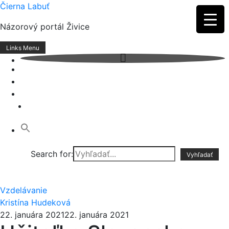
Skip
Čierna Labuť
to
Názorový portál Živice
content
Links Menu
Search for:
Vzdelávanie
Kristína Hudeková
22. januára 2021
22. januára 2021