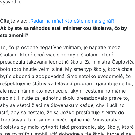
vysvetlili.
Čítajte viac:
„Radar na mňa! Kto ešte nemá signál?“
Ak by ste sa náhodou stali ministerkou školstva, čo by
ste zmenili?
To, čo ja osobne negatívne vnímam, je napätie medzi
školami, ktoré chcú viac slobody a školami, ktoré
presadzujú takzvanú jednotnú školu. Za ministra Čaploviča
bolo toto hnutie veľmi silné. My sme typ školy, ktorá chce
byť slobodná a zodpovedná. Sme natoľko uvedomelé, že
rešpektujeme štátny vzdelávací program, garantujeme ho,
ale nech nám nikto nevnucuje, akými cestami ho máme
naplniť. Hnutie za jednotnú školu presadzovalo práve to,
aby sa všetci žiaci na Slovensku v každej chvíli učili to
isté, aby sa nestalo, že sa Jožko presťahuje z Nitry do
Trebišova a tam sa učili niečo úplne iné. Ministerstvo
školstva by malo vytvoriť také prostredie, aby školy, ktoré
si na to trúfnu, mohli učiť slobodne a tie školy, ktoré si na