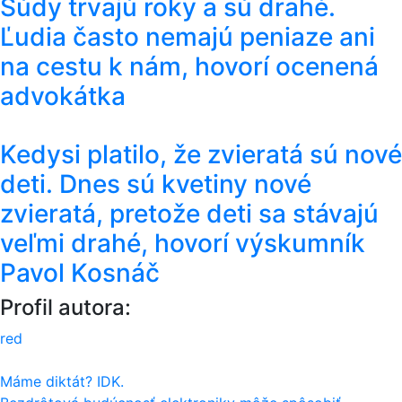
Súdy trvajú roky a sú drahé.
Ľudia často nemajú peniaze ani
na cestu k nám, hovorí ocenená
advokátka
Kedysi platilo, že zvieratá sú nové
deti. Dnes sú kvetiny nové
zvieratá, pretože deti sa stávajú
veľmi drahé, hovorí výskumník
Pavol Kosnáč
Profil autora:
red
Navigácia
Máme diktát? IDK.