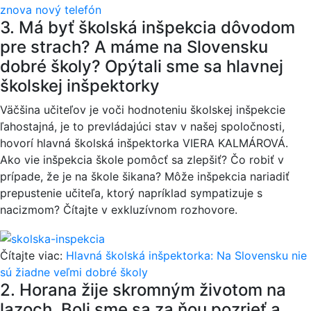
znova nový telefón
3. Má byť školská inšpekcia dôvodom
pre strach? A máme na Slovensku
dobré školy? Opýtali sme sa hlavnej
školskej inšpektorky
Väčšina učiteľov je voči hodnoteniu školskej inšpekcie
ľahostajná, je to prevládajúci stav v našej spoločnosti,
hovorí hlavná školská inšpektorka VIERA KALMÁROVÁ.
Ako vie inšpekcia škole pomôcť sa zlepšiť? Čo robiť v
prípade, že je na škole šikana? Môže inšpekcia nariadiť
prepustenie učiteľa, ktorý napríklad sympatizuje s
nacizmom? Čítajte v exkluzívnom rozhovore.
Čítajte viac:
Hlavná školská inšpektorka: Na Slovensku nie
sú žiadne veľmi dobré školy
2. Horana žije skromným životom na
lazoch. Boli sme sa za ňou pozrieť a