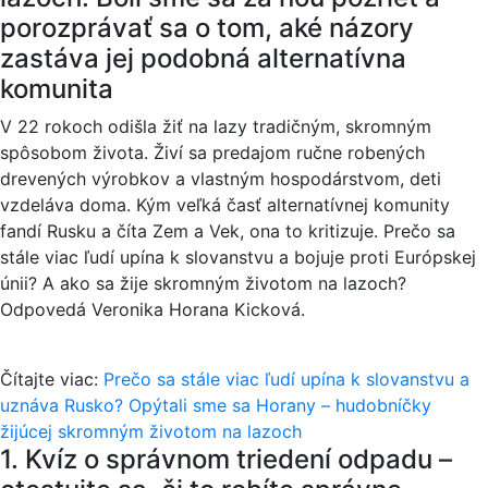
porozprávať sa o tom, aké názory
zastáva jej podobná alternatívna
komunita
V 22 rokoch odišla žiť na lazy tradičným, skromným
spôsobom života. Živí sa predajom ručne robených
drevených výrobkov a vlastným hospodárstvom, deti
vzdeláva doma. Kým veľká časť alternatívnej komunity
fandí Rusku a číta Zem a Vek, ona to kritizuje. Prečo sa
stále viac ľudí upína k slovanstvu a bojuje proti Európskej
únii? A ako sa žije skromným životom na lazoch?
Odpovedá Veronika Horana Kicková.
Čítajte viac:
Prečo sa stále viac ľudí upína k slovanstvu a
uznáva Rusko? Opýtali sme sa Horany – hudobníčky
žijúcej skromným životom na lazoch
1. Kvíz o správnom triedení odpadu –