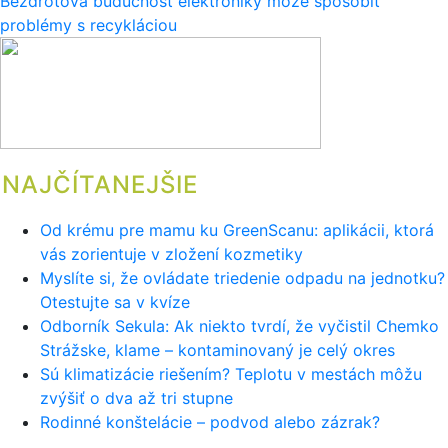
Bezdrôtová budúcnosť elektroniky môže spôsobiť
v
problémy s recykláciou
článku
NAJČÍTANEJŠIE
Od krému pre mamu ku GreenScanu: aplikácii, ktorá
vás zorientuje v zložení kozmetiky
Myslíte si, že ovládate triedenie odpadu na jednotku?
Otestujte sa v kvíze
Odborník Sekula: Ak niekto tvrdí, že vyčistil Chemko
Strážske, klame – kontaminovaný je celý okres
Sú klimatizácie riešením? Teplotu v mestách môžu
zvýšiť o dva až tri stupne
Rodinné konštelácie – podvod alebo zázrak?