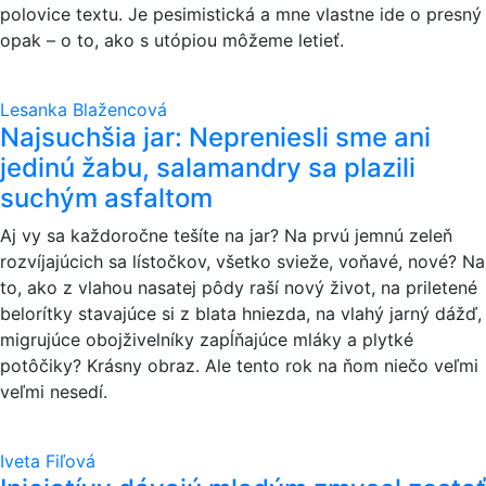
polovice textu. Je pesimistická a mne vlastne ide o presný
opak – o to, ako s utópiou môžeme letieť.
Lesanka Blažencová
Najsuchšia jar: Nepreniesli sme ani
jedinú žabu, salamandry sa plazili
suchým asfaltom
Aj vy sa každoročne tešíte na jar? Na prvú jemnú zeleň
rozvíjajúcich sa lístočkov, všetko svieže, voňavé, nové? Na
to, ako z vlahou nasatej pôdy raší nový život, na priletené
belorítky stavajúce si z blata hniezda, na vlahý jarný dážď,
migrujúce obojživelníky zapĺňajúce mláky a plytké
potôčiky? Krásny obraz. Ale tento rok na ňom niečo veľmi
veľmi nesedí.
Iveta Fiľová