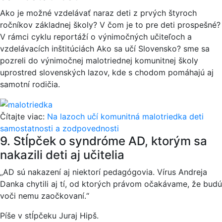
Ako je možné vzdelávať naraz deti z prvých štyroch
ročníkov základnej školy? V čom je to pre deti prospešné?
V rámci cyklu reportáží o výnimočných učiteľoch a
vzdelávacích inštitúciách Ako sa učí Slovensko? sme sa
pozreli do výnimočnej malotriednej komunitnej školy
uprostred slovenských lazov, kde s chodom pomáhajú aj
samotní rodičia.
Čítajte viac:
Na lazoch učí komunitná malotriedka deti
samostatnosti a zodpovednosti
9. Stĺpček o syndróme AD, ktorým sa
nakazili deti aj učitelia
„AD sú nakazení aj niektorí pedagógovia. Vírus Andreja
Danka chytili aj tí, od ktorých právom očakávame, že budú
voči nemu zaočkovaní.“
Píše v stĺpčeku Juraj Hipš.