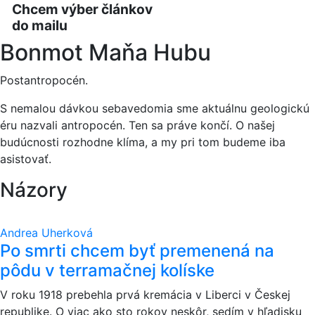
Chcem výber článkov
do mailu
Bonmot Maňa Hubu
Postantropocén.
S nemalou dávkou sebavedomia sme aktuálnu geologickú
éru nazvali antropocén. Ten sa práve končí. O našej
budúcnosti rozhodne klíma, a my pri tom budeme iba
asistovať.
Názory
Andrea Uherková
Po smrti chcem byť premenená na
pôdu v terramačnej kolíske
V roku 1918 prebehla prvá kremácia v Liberci v Českej
republike. O viac ako sto rokov neskôr, sedím v hľadisku