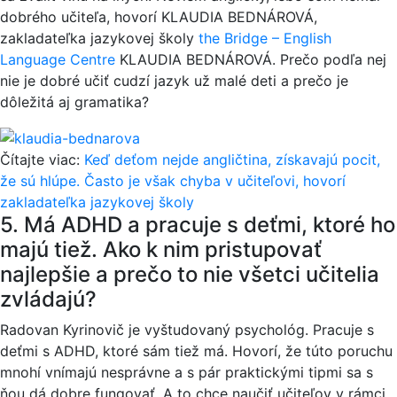
dobrého učiteľa, hovorí KLAUDIA BEDNÁROVÁ,
zakladateľka jazykovej školy
the Bridge – English
Language Centre
KLAUDIA BEDNÁROVÁ. Prečo podľa nej
nie je dobré učiť cudzí jazyk už malé deti a prečo je
dôležitá aj gramatika?
Čítajte viac:
Keď deťom nejde angličtina, získavajú pocit,
že sú hlúpe. Často je však chyba v učiteľovi, hovorí
zakladateľka jazykovej školy
5. Má ADHD a pracuje s deťmi, ktoré ho
majú tiež. Ako k nim pristupovať
najlepšie a prečo to nie všetci učitelia
zvládajú?
Radovan Kyrinovič je vyštudovaný psychológ. Pracuje s
deťmi s ADHD, ktoré sám tiež má. Hovorí, že túto poruchu
mnohí vnímajú nesprávne a s pár praktickými tipmi sa s
ňou dá dobre fungovať. A to chce naučiť učiteľov v rámci