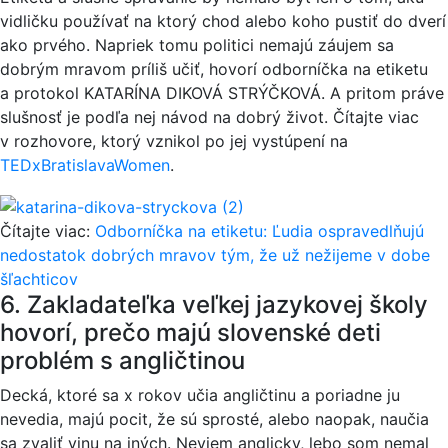
vidličku používať na ktorý chod alebo koho pustiť do dverí
ako prvého. Napriek tomu politici nemajú záujem sa
dobrým mravom príliš učiť, hovorí odborníčka na etiketu
a protokol KATARÍNA DIKOVÁ STRÝČKOVÁ. A pritom práve
slušnosť je podľa nej návod na dobrý život. Čítajte viac
v rozhovore, ktorý vznikol po jej vystúpení na
TEDxBratislavaWomen
.
Čítajte viac:
Odborníčka na etiketu: Ľudia ospravedlňujú
nedostatok dobrých mravov tým, že už nežijeme v dobe
šľachticov
6. Zakladateľka veľkej jazykovej školy
hovorí, prečo majú slovenské deti
problém s angličtinou
Decká, ktoré sa x rokov učia angličtinu a poriadne ju
nevedia, majú pocit, že sú sprosté, alebo naopak, naučia
sa zvaliť vinu na iných. Neviem anglicky, lebo som nemal