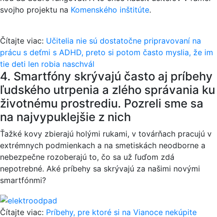
svojho projektu na
Komenského inštitúte
.
Čítajte viac:
Učitelia nie sú dostatočne pripravovaní na
prácu s deťmi s ADHD, preto si potom často myslia, že im
tie deti len robia naschvál
4. Smartfóny skrývajú často aj príbehy
ľudského utrpenia a zlého správania ku
životnému prostrediu. Pozreli sme sa
na najvypuklejšie z nich
Ťažké kovy zbierajú holými rukami, v továrňach pracujú v
extrémnych podmienkach a na smetiskách neodborne a
nebezpečne rozoberajú to, čo sa už ľuďom zdá
nepotrebné. Aké príbehy sa skrývajú za našimi novými
smartfónmi?
Čítajte viac:
Príbehy, pre ktoré si na Vianoce nekúpite