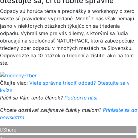
otestujte sa, či to robíte správne
Odpady sú horúca téma a prednášky a workshopy o zero
waste sú pravidelne vypredané. Mnohí z nás však nemajú
jasno v niektorých otázkach týkajúcich sa triedenia
odpadu. Vybrali sme pre vás dilemy, s ktorými sa ľudia
obracajú na spoločnosť NATUR-PACK, ktorá zabezpečuje
triedený zber odpadu v mnohých mestách na Slovensku.
Odpovedzte na 10 otázok o triedení a zistite, ako na tom
ste.
Čítajte viac:
Viete správne triediť odpad? Otestujte sa v
kvíze
Páčil sa Vám tento článok?
Podporte nás!
Chcete dostávať zaujímavé články mailom?
Prihláste sa do
newslettra.
Share