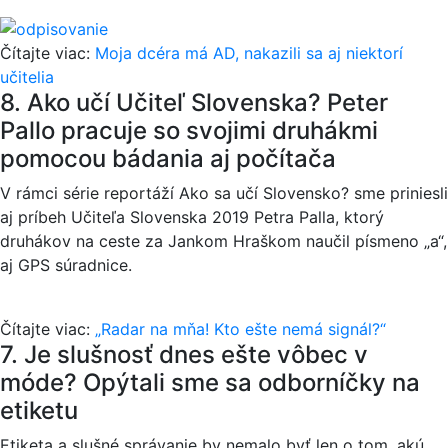
Čítajte viac:
Moja dcéra má AD, nakazili sa aj niektorí
učitelia
8. Ako učí Učiteľ Slovenska? Peter
Pallo pracuje so svojimi druhákmi
pomocou bádania aj počítača
V rámci série reportáží Ako sa učí Slovensko? sme priniesli
aj príbeh Učiteľa Slovenska 2019 Petra Palla, ktorý
druhákov na ceste za Jankom Hraškom naučil písmeno „a“,
aj GPS súradnice.
Čítajte viac:
„Radar na mňa! Kto ešte nemá signál?“
7. Je slušnosť dnes ešte vôbec v
móde? Opýtali sme sa odborníčky na
etiketu
Etiketa a slušné správanie by nemalo byť len o tom, akú