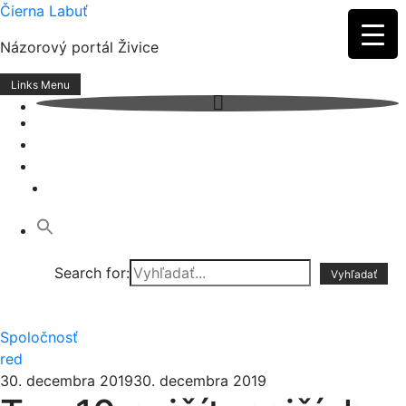
Skip
Čierna Labuť
to
Názorový portál Živice
content
Links Menu
Search for:
Spoločnosť
red
30. decembra 2019
30. decembra 2019