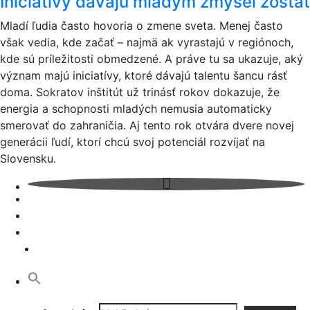
Iniciatívy dávajú mladým zmysel zostať
Mladí ľudia často hovoria o zmene sveta. Menej často
však vedia, kde začať – najmä ak vyrastajú v regiónoch,
kde sú príležitosti obmedzené. A práve tu sa ukazuje, aký
význam majú iniciatívy, ktoré dávajú talentu šancu rásť
doma. Sokratov inštitút už trinásť rokov dokazuje, že
energia a schopnosti mladých nemusia automaticky
smerovať do zahraničia. Aj tento rok otvára dvere novej
generácii ľudí, ktorí chcú svoj potenciál rozvíjať na
Slovensku.