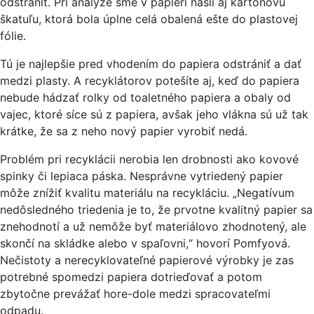
odstrániť. Pri analýze sme v papieri našli aj kartónovú
škatuľu, ktorá bola úplne celá obalená ešte do plastovej
fólie.
Tú je najlepšie pred vhodením do papiera odstrániť a dať
medzi plasty. A recyklátorov potešíte aj, keď do papiera
nebude hádzať rolky od toaletného papiera a obaly od
vajec, ktoré síce sú z papiera, avšak jeho vlákna sú už tak
krátke, že sa z neho nový papier vyrobiť nedá.
Problém pri recyklácii nerobia len drobnosti ako kovové
spinky či lepiaca páska. Nesprávne vytriedený papier
môže znížiť kvalitu materiálu na recykláciu. „Negatívum
nedôsledného triedenia je to, že prvotne kvalitný papier sa
znehodnotí a už nemôže byť materiálovo zhodnotený, ale
skončí na skládke alebo v spaľovni,“ hovorí Pomfyová.
Nečistoty a nerecyklovateľné papierové výrobky je zas
potrebné spomedzi papiera dotrieďovať a potom
zbytočne prevážať hore-dole medzi spracovateľmi
odpadu.