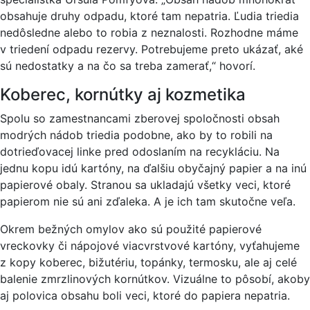
obsahuje druhy odpadu, ktoré tam nepatria. Ľudia triedia
nedôsledne alebo to robia z neznalosti. Rozhodne máme
v triedení odpadu rezervy. Potrebujeme preto ukázať, aké
sú nedostatky a na čo sa treba zamerať,“ hovorí.
Koberec, kornútky aj kozmetika
Spolu so zamestnancami zberovej spoločnosti obsah
modrých nádob triedia podobne, ako by to robili na
dotrieďovacej linke pred odoslaním na recykláciu. Na
jednu kopu idú kartóny, na ďalšiu obyčajný papier a na inú
papierové obaly. Stranou sa ukladajú všetky veci, ktoré
papierom nie sú ani zďaleka. A je ich tam skutočne veľa.
Okrem bežných omylov ako sú použité papierové
vreckovky či nápojové viacvrstvové kartóny, vyťahujeme
z kopy koberec, bižutériu, topánky, termosku, ale aj celé
balenie zmrzlinových kornútkov. Vizuálne to pôsobí, akoby
aj polovica obsahu boli veci, ktoré do papiera nepatria.