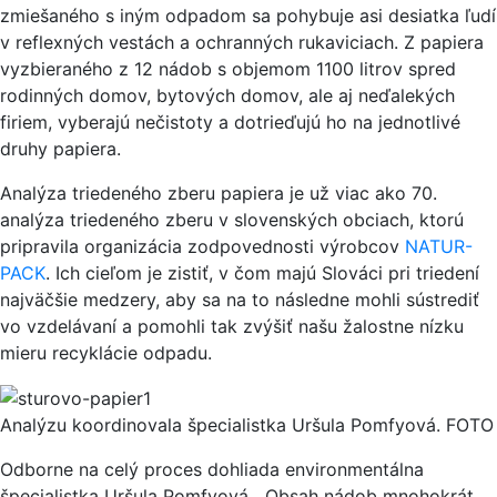
zmiešaného s iným odpadom sa pohybuje asi desiatka ľudí
v reflexných vestách a ochranných rukaviciach. Z papiera
vyzbieraného z 12 nádob s objemom 1100 litrov spred
rodinných domov, bytových domov, ale aj neďalekých
firiem, vyberajú nečistoty a dotrieďujú ho na jednotlivé
druhy papiera.
Analýza triedeného zberu papiera je už viac ako 70.
analýza triedeného zberu v slovenských obciach, ktorú
pripravila organizácia zodpovednosti výrobcov
NATUR-
PACK
. Ich cieľom je zistiť, v čom majú Slováci pri triedení
najväčšie medzery, aby sa na to následne mohli sústrediť
vo vzdelávaní a pomohli tak zvýšiť našu žalostne nízku
mieru recyklácie odpadu.
Analýzu koordinovala špecialistka Uršula Pomfyová. FO
Odborne na celý proces dohliada environmentálna
špecialistka Uršula Pomfyová. „Obsah nádob mnohokrát