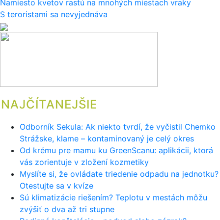
Navigácia
Namiesto kvetov rastú na mnohých miestach vraky
S teroristami sa nevyjednáva
v
článku
NAJČÍTANEJŠIE
Odborník Sekula: Ak niekto tvrdí, že vyčistil Chemko
Strážske, klame – kontaminovaný je celý okres
Od krému pre mamu ku GreenScanu: aplikácii, ktorá
vás zorientuje v zložení kozmetiky
Myslíte si, že ovládate triedenie odpadu na jednotku?
Otestujte sa v kvíze
Sú klimatizácie riešením? Teplotu v mestách môžu
zvýšiť o dva až tri stupne