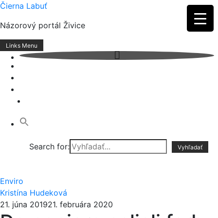
Skip
Čierna Labuť
to
Názorový portál Živice
content
Links Menu
Search for:
Enviro
Kristína Hudeková
21. júna 2019
21. februára 2020