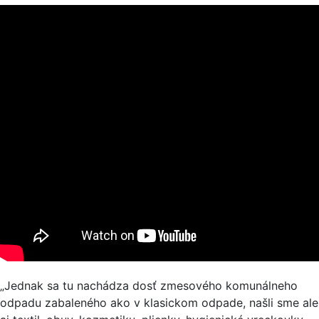
„Jednak sa tu nachádza dosť zmesového komunálneho
odpadu zabaleného ako v klasickom odpade, našli sme ale