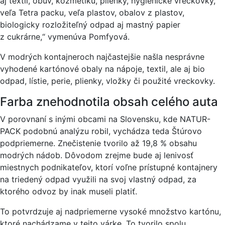
aj textil, obuv, kozmetiku, plienky, hygienické vreckovky,
veľa Tetra packu, veľa plastov, obalov z plastov,
biologicky rozložiteľný odpad aj mastný papier
z cukrárne,“ vymenúva Pomfyová.
V modrých kontajneroch najčastejšie našla nesprávne
vyhodené kartónové obaly na nápoje, textil, ale aj bio
odpad, lístie, perie, plienky, vložky či použité vreckovky.
Farba znehodnotila obsah celého auta
V porovnaní s inými obcami na Slovensku, kde NATUR-
PACK podobnú analýzu robil, vychádza teda Štúrovo
podpriemerne. Znečistenie tvorilo až 19,8 % obsahu
modrých nádob. Dôvodom zrejme bude aj lenivosť
miestnych podnikateľov, ktorí voľne prístupné kontajnery
na triedený odpad využili na svoj vlastný odpad, za
ktorého odvoz by inak museli platiť.
To potvrdzuje aj nadpriemerne vysoké množstvo kartónu,
ktoré nachádzame v tejto várke. To tvorilo spolu