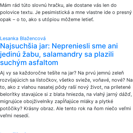
Mám rád túto slovnú hračku, ale dostane vás len do
polovice textu. Je pesimistická a mne vlastne ide o presný
opak – o to, ako s utópiou môžeme letieť.
Lesanka Blažencová
Najsuchšia jar: Nepreniesli sme ani
jedinú žabu, salamandry sa plazili
suchým asfaltom
Aj vy sa každoročne tešíte na jar? Na prvú jemnú zeleň
rozvíjajúcich sa lístočkov, všetko svieže, voňavé, nové? Na
to, ako z vlahou nasatej pôdy raší nový život, na priletené
belorítky stavajúce si z blata hniezda, na vlahý jarný dážď,
migrujúce obojživelníky zapĺňajúce mláky a plytké
potôčiky? Krásny obraz. Ale tento rok na ňom niečo veľmi
veľmi nesedí.