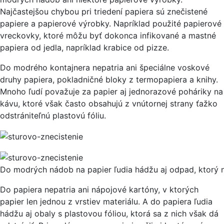
Najčastejšou chybou pri triedení papiera sú znečistené
papiere a papierové výrobky. Napríklad použité papierové
vreckovky, ktoré môžu byť dokonca infikované a mastné
papiera od jedla, napríklad krabice od pizze.
Do modrého kontajnera nepatria ani špeciálne voskové
druhy papiera, pokladničné bloky z termopapiera a knihy.
Mnoho ľudí považuje za papier aj jednorazové poháriky na
kávu, ktoré však často obsahujú z vnútornej strany ťažko
odstrániteľnú plastovú fóliu.
Do modrých nádob na papier ľudia hádžu aj odpad, ktorý 
Do papiera nepatria ani nápojové kartóny, v ktorých
papier len jednou z vrstiev materiálu. A do papiera ľudia
hádžu aj obaly s plastovou fóliou, ktorá sa z nich však dá