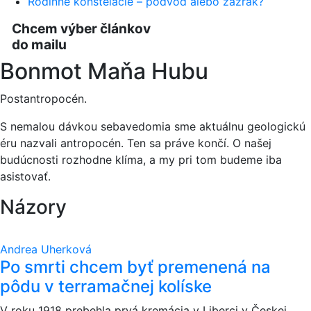
Rodinné konštelácie – podvod alebo zázrak?
Chcem výber článkov
do mailu
Bonmot Maňa Hubu
Postantropocén.
S nemalou dávkou sebavedomia sme aktuálnu geologickú
éru nazvali antropocén. Ten sa práve končí. O našej
budúcnosti rozhodne klíma, a my pri tom budeme iba
asistovať.
Názory
Andrea Uherková
Po smrti chcem byť premenená na
pôdu v terramačnej kolíske
V roku 1918 prebehla prvá kremácia v Liberci v Českej