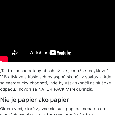
„Takto znehodnotený obsah už nie je možné recyklovať.
V Bratislave a Košiciach by aspoň skončil v spaľovni, kde
sa energeticky zhodnotí, inde by však skončil na skládke
odpadu,“ hovorí za NATUR-PACK Marek Brinzík.
Nie je papier ako papier
Okrem vecí, ktoré zjavne nie sú z papiera, nepatria do
modrých nádob ani niektoré papierové výrobky.