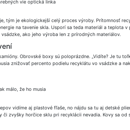
rebných vie optická linka
e, tým je ekologickejší celý proces výroby. Prítomnosť r
nergie na tavenie skla. Usporí sa teda materiál a teplota v
sádzke, ako jeho výroba len z prírodných materiálov.
vení
amióny. Obrovské boxy sú poloprázdne. „Vidíte? Je tu toľk
musia znižovať percento podielu recyklátu vo vsádzke a na
ak málo, že ho musia
epov vidíme aj plastové fľaše, no nájdu sa tu aj detské pli
y či zvyšky horčice sklu pri recyklácii nevadia. Kovy sa od 