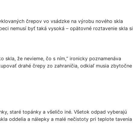
ecyklovaných črepov vo vsádzke na výrobu nového skla
 peci nemusí byť taká vysoká – opätovné roztavenie skla si
o skla, že nevieme, čo s ním,“ ironicky poznamenáva
kupovať drahé črepy zo zahraničia, odkiaľ musia zbytočne
enky, staré topánky a všeličo iné. Všetok odpad vyberajú
skla oddelia a nálepky a malé nečistoty pri teplote tavenia