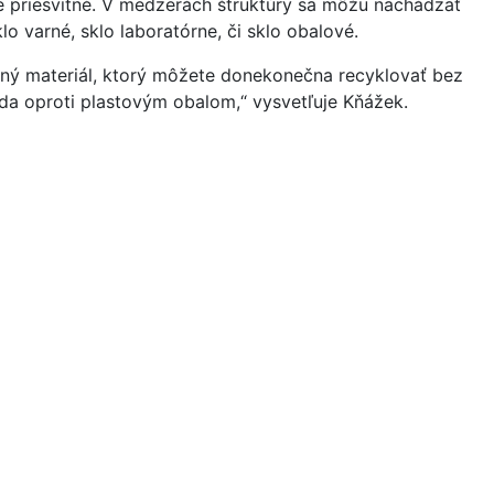
je priesvitné. V medzerách štruktúry sa môžu nachádzať
lo varné, sklo laboratórne, či sklo obalové.
diný materiál, ktorý môžete donekonečna recyklovať bez
oda oproti plastovým obalom,“ vysvetľuje Kňážek.