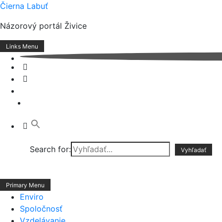
Skip
Čierna Labuť
to
Názorový portál Živice
content
Links Menu
Search for:
Primary Menu
Enviro
Spoločnosť
Vzdelávanie