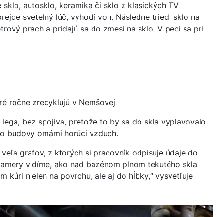
 sklo, autosklo, keramika či sklo z klasických TV
ejde svetelný lúč, vyhodí von. Následne triedi sklo na
rový prach a pridajú sa do zmesi na sklo. V peci sa pri
oré ročne zrecyklujú v Nemšovej
lega, bez spojiva, pretože to by sa do skla vyplavovalo.
í do budovy omámi horúci vzduch.
veľa grafov, z ktorých si pracovník odpisuje údaje do
 z kamery vidíme, ako nad bazénom plnom tekutého skla
kúri nielen na povrchu, ale aj do hĺbky,“ vysvetľuje