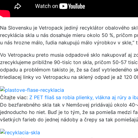
Na Slovensku je Vetropack jediný recyklátor obalového skl
recyklácia skla u nás dosahuje mieru okolo 50 %, pričom pr
u nás hrozne málo, ľudia nakupujú málo výrobkov v skle,“ t
Vo Vetropacku preto musia odpadové sklo nakupovať aj zo 
zrecyklujeme približne 90-tisíc ton skla, pričom 50-57 ti
odpadu a problémom takisto je, že sa časť vytriedeného sk
triediacej linky vo Vetropacku na sklený odpad je až 120 0
Čítajte viac:
Z PET fliaš sa robia plienky, vlákna aj rúry a 
Do bezfarebného skla tak v Nemšovej pridávajú okolo 40-45
jednoducho ho niet. Buď je to tým, že sa pomieša medzi fa
všetkých farieb do jednej nádoby a črepy sa tak pomiešajú