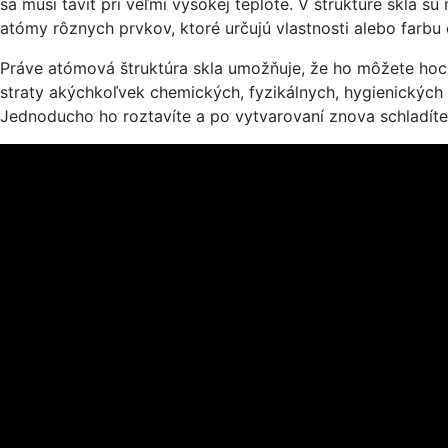
sa musí taviť pri veľmi vysokej teplote. V štruktúre skla
atómy rôznych prvkov, ktoré určujú vlastnosti alebo farbu da
Práve atómová štruktúra skla umožňuje, že ho môžete hoci
straty akýchkoľvek chemických, fyzikálnych, hygienických
Jednoducho ho roztavíte a po vytvarovaní znova schladíte