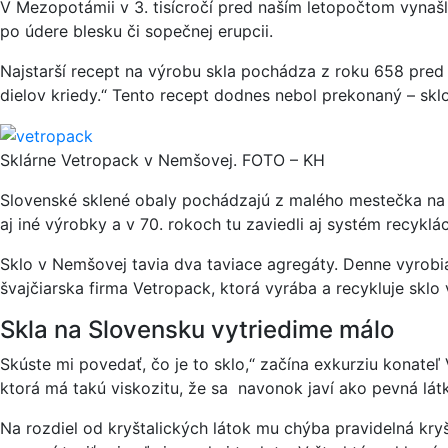
V Mezopotámii v 3. tisícročí pred naším letopočtom vynašli
po údere blesku či sopečnej erupcii.
Najstarší recept na výrobu skla pochádza z roku 658 pred 
dielov kriedy.“ Tento recept dodnes nebol prekonaný – sklo
Sklárne Vetropack v Nemšovej. FOTO – KH
Slovenské sklené obaly pochádzajú z malého mestečka na Po
aj iné výrobky a v 70. rokoch tu zaviedli aj systém recyklá
Sklo v Nemšovej tavia dva taviace agregáty. Denne vyrobia
švajčiarska firma Vetropack, ktorá vyrába a recykluje sklo
Skla na Slovensku vytriedime málo
Skúste mi povedať, čo je to sklo,“ začína exkurziu konate
ktorá má takú viskozitu, že sa navonok javí ako pevná látk
Na rozdiel od kryštalických látok mu chýba pravidelná kryšt