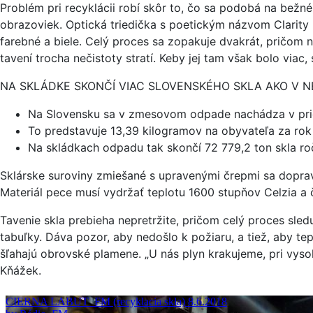
Problém pri recyklácii robí skôr to, čo sa podobá na bežné
obrazoviek. Optická triedička s poetickým názvom Clarity 
farebné a biele. Celý proces sa zopakuje dvakrát, pričom n
tavení trocha nečistoty stratí. Keby jej tam však bolo via
NA SKLÁDKE SKONČÍ VIAC SLOVENSKÉHO SKLA AKO V 
Na Slovensku sa v zmesovom odpade nachádza v pri
To predstavuje 13,39 kilogramov na obyvateľa za rok
Na skládkach odpadu tak skončí 72 779,2 ton skla roč
Sklárske suroviny zmiešané s upravenými črepmi sa dopravu
Materiál pece musí vydržať teplotu 1600 stupňov Celzia a 
Tavenie skla prebieha nepretržite, pričom celý proces sle
tabuľky. Dáva pozor, aby nedošlo k požiaru, a tiež, aby t
šľahajú obrovské plamene. „U nás plyn krakujeme, pri vysok
Kňážek.