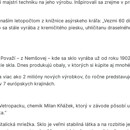
 majstri techniku na jeho výrobu. Inšpirovali sa zrejme v p
naším letopočtom z knižnice asýrskeho kráľa: „Vezmi 60 die
 sa stále vyrába z kremičitého piesku, uhličitanu draselné
važí – z Nemšovej – kde sa sklo vyrába už od roku 1902. N
cie skla. Dnes produkujú obaly, v ktorých si kúpite aj mnoh
 viac ako 2 milióny nových výrobkov, čo ročne predstavuje 
 v 7 európskych krajinách.
ľ Vetropacku, chemik Milan Kňážek, ktorý v závode pôsobí u
a.“
alická mriežka. Sklo je veľmi stabilná látka a na rozbitie 