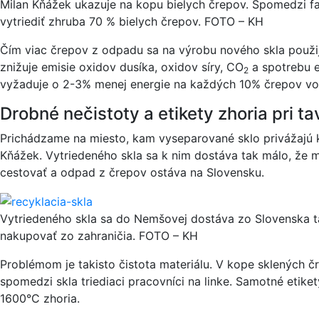
Milan Kňážek ukazuje na kopu bielych črepov. Spomedzi fa
vytriediť zhruba 70 % bielych črepov. FOTO – KH
Čím viac črepov z odpadu sa na výrobu nového skla použij
znižuje emisie oxidov dusíka, oxidov síry, CO
a spotrebu e
2
vyžaduje o 2-3% menej energie na každých 10% črepov vo v
Drobné nečistoty a etikety zhoria pri ta
Prichádzame na miesto, kam vyseparované sklo privážajú k
Kňážek. Vytriedeného skla sa k nim dostáva tak málo, že 
cestovať a odpad z črepov ostáva na Slovensku.
Vytriedeného skla sa do Nemšovej dostáva zo Slovenska t
nakupovať zo zahraničia. FOTO – KH
Problémom je takisto čistota materiálu. V kope sklených čr
spomedzi skla triediaci pracovníci na linke. Samotné etiket
1600°C zhoria.