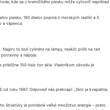
rírode, kde sa z kremičitého piesku môže vytvoriť napríklad
lov piesku, 180 dielov popola z morských rastlín a 5
ho a vápenca.
ajprv to boli cylindre na lampy, neskôr prišli na rad
é potraviny a nápoje.
približne 150-tisíc ton skla. Vlastníkom závodu je
ž od roku 1987. Odpoveď nás prekvapí: „Sklo je kvapalina,
jeho štruktúry je potrebné veľké množstvo energie – preto