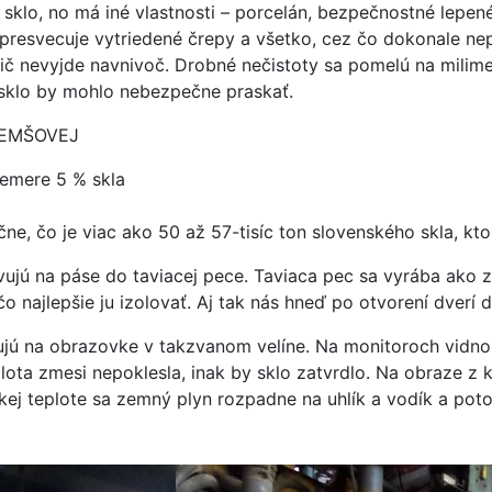
 sklo, no má iné vlastnosti – porcelán, bezpečnostné lepené
presvecuje vytriedené črepy a všetko, cez čo dokonale nepr
ič nevyjde navnivoč. Drobné nečistoty sa pomelú na milimet
c, sklo by mohlo nebezpečne praskať.
NEMŠOVEJ
emere 5 % skla
ne, čo je viac ako 50 až 57-tisíc ton slovenského skla, kt
jú na páse do taviacej pece. Taviaca pec sa vyrába ako z 
čo najlepšie ju izolovať. Aj tak nás hneď po otvorení dver
dujú na obrazovke v takzvanom velíne. Na monitoroch vidno 
eplota zmesi nepoklesla, inak by sklo zatvrdlo. Na obraze
ej teplote sa zemný plyn rozpadne na uhlík a vodík a potom 