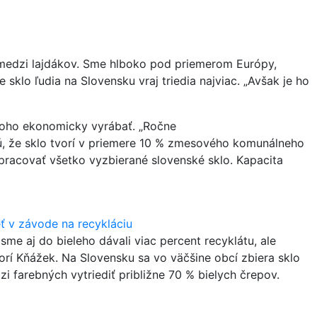
, medzi lajdákov. Sme hlboko pod priemerom Európy,
sklo ľudia na Slovensku vraj triedia najviac. „Avšak je ho
 čoho ekonomicky vyrábať. „Ročne
ujú, že sklo tvorí v priemere 10 % zmesového komunálneho
pracovať všetko vyzbierané slovenské sklo. Kapacita
ieť v závode na recykláciu
me aj do bieleho dávali viac percent recyklátu, ale
orí Kňážek. Na Slovensku sa vo väčšine obcí zbiera sklo
i farebných vytriediť približne 70 % bielych črepov.