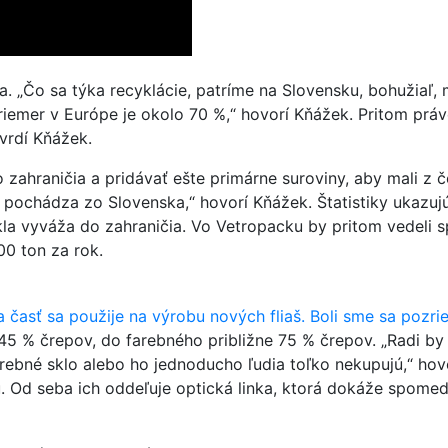
a. „Čo sa týka recyklácie, patríme na Slovensku, bohužiaľ
iemer v Európe je okolo 70 %,“ hovorí Kňážek. Pritom práve 
vrdí Kňážek.
zahraničia a pridávať ešte primárne suroviny, aby mali z
síc pochádza zo Slovenska,“ hovorí Kňážek. Štatistiky ukaz
la vyváža do zahraničia. Vo Vetropacku by pritom vedeli s
00 ton za rok.
iba časť sa použije na výrobu nových fliaš. Boli sme sa pozr
 % črepov, do farebného približne 75 % črepov. „Radi by s
rebné sklo alebo ho jednoducho ľudia toľko nekupujú,“ hov
. Od seba ich oddeľuje optická linka, ktorá dokáže spomedz