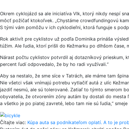
Okrem cyklojázd sa ale iniciatíva Vlk, ktorý nikdy nespí s
môcť požičať ktokoľvek. „Chystáme crowdfundingovú kampa
S tými vám pomôžu v ich cyklodieľni, ktorá funguje s pod
Rok aktivít pre cyklistov už podľa Dominika prináša výsledk
túžim. Ale ľudia, ktorí prišli do Kežmarku po dlhšom čase, m
Nárast počtu cyklistov potvrdil aj dotazníkový prieskum, 
percent ľudí odpovedalo, že by ho radi využívali.“
Aby sa nestalo, že sme síce v Tatrách, ale máme tam špin
Nie všetci však vnímajú potrebu vytlačiť autá z ulíc Kežm
jazdiť nesmú, ale sú tolerované. Zatiaľ to týmto smerom boh
obyvatelia, že otvorením zóny autám by dostali do mesta ľud
a všetko je po piatej zavreté, lebo tam nie sú ľudia,“ smeje
Čítajte viac:
Kúpa auta sa podnikateľom oplatí. A to je pro