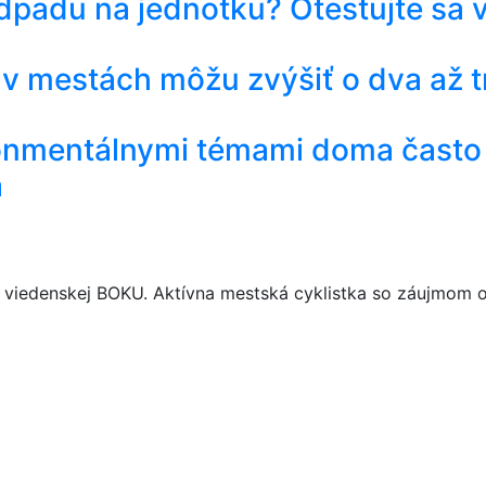
 odpadu na jednotku? Otestujte sa 
 v mestách môžu zvýšiť o dva až t
ronmentálnymi témami doma často 
á
 viedenskej BOKU. Aktívna mestská cyklistka so záujmom o 