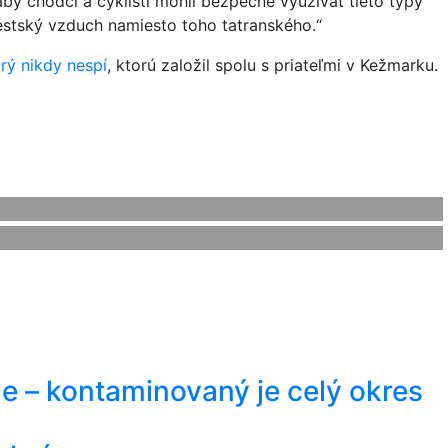
y chodci a cyklisti mohli bezpečne využívať tieto typy
estský vzduch namiesto toho tatranského.“
orý nikdy nespí
, ktorú založil spolu s priateľmi v Kežmarku.
me – kontaminovaný je celý okres