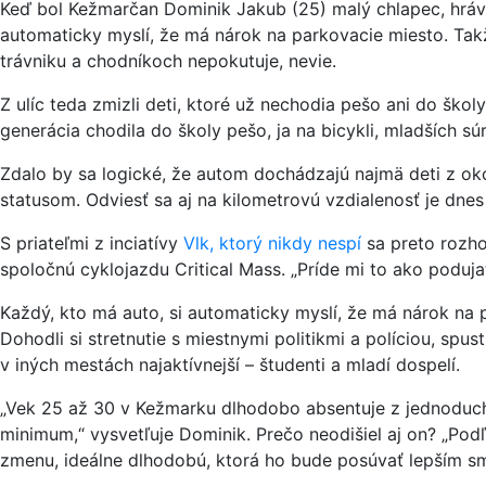
Keď bol Kežmarčan Dominik Jakub (25) malý chlapec, hrával
automaticky myslí, že má nárok na parkovacie miesto. Takže 
trávniku a chodníkoch nepokutuje, nevie.
Z ulíc teda zmizli deti, ktoré už nechodia pešo ani do ško
generácia chodila do školy pešo, ja na bicykli, mladších sú
Zdalo by sa logické, že autom dochádzajú najmä deti z oko
statusom. Odviesť sa aj na kilometrovú vzdialenosť je dnes 
S priateľmi z inciatívy
Vlk, ktorý nikdy nespí
sa preto rozhod
spoločnú cyklojazdu Critical Mass. „Príde mi to ako poduja
Každý, kto má auto, si automaticky myslí, že má nárok na pa
Dohodli si stretnutie s miestnymi politikmi a políciou, spu
v iných mestách najaktívnejší – študenti a mladí dospelí.
„Vek 25 až 30 v Kežmarku dlhodobo absentuje z jednoduché
minimum,“ vysvetľuje Dominik. Prečo neodišiel aj on? „Podľ
zmenu, ideálne dlhodobú, ktorá ho bude posúvať lepším sm