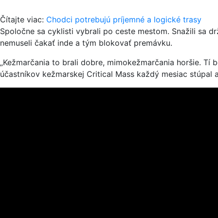
Čítajte viac:
Chodci potrebujú príjemné a logické trasy
Spoločne sa cyklisti vybrali po ceste mestom. Snažili sa d
nemuseli čakať inde a tým blokovať premávku.
„Kežmarčania to brali dobre, mimokežmarčania horšie. Tí b
účastníkov kežmarskej Critical Mass každý mesiac stúpal a