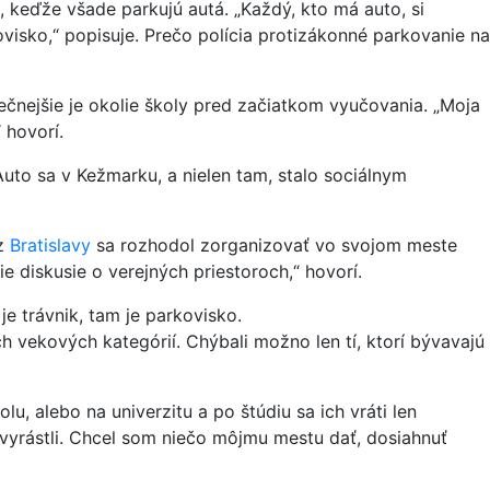
 keďže všade parkujú autá. „Každý, kto má auto, si
ovisko,“ popisuje. Prečo polícia protizákonné parkovanie na
pečnejšie je okolie školy pred začiatkom vyučovania. „Moja
 hovorí.
uto sa v Kežmarku, a nielen tam, stalo sociálnym
z
Bratislavy
sa rozhodol zorganizovať vo svojom meste
e diskusie o verejných priestoroch,“ hovorí.
je trávnik, tam je parkovisko.
ch vekových kategórií. Chýbali možno len tí, ktorí bývavajú
 alebo na univerzitu a po štúdiu sa ich vráti len
 vyrástli. Chcel som niečo môjmu mestu dať, dosiahnuť