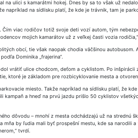
 na ulici s kamarátmi hokej. Dnes by sa to však už nedalo,
napríklad na sídlisku platí, že kde je trávnik, tam je park
ly. Čím viac rodičov totiž svoje deti vozí autom, tým nebez
rodencov mojich kamarátov už z veľkej časti vozia rodičia,“
litých obcí, tie však naopak chodia väčšinou autobusom. A
podľa Dominika „frajerina“.
ol vrátiť ulice chodcom, deťom a cyklistom. Po inšpirácii 
tie, ktoré je základom pre rozbicyklovanie mesta a otvoreni
rkovacie miesto. Takže napríklad na sídlisku platí, že kde 
stili kampaň a hneď na prvú jazdu prišlo 50 cyklistov všetký
ho dôvodu – mnohí z mesta odchádzajú už na strednú školu,
a mňa by ľudia mali byť prospešní mestu, kde sa narodili a
erom,“ tvrdí.