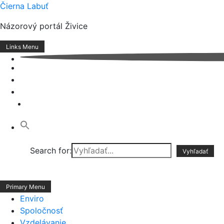
Skip
Čierna Labuť
to
Názorový portál Živice
content
Links Menu
Search for:
Primary Menu
Enviro
Spoločnosť
Vzdelávanie