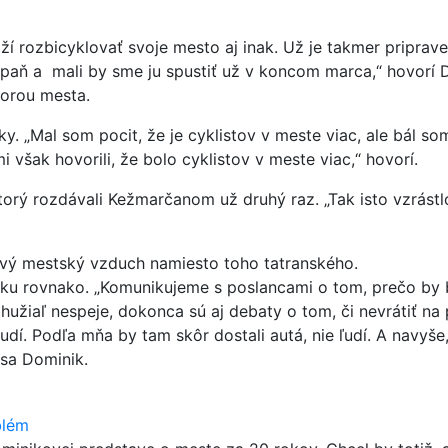
naží rozbicyklovať svoje mesto aj inak. Už je takmer pripra
ň a mali by sme ju spustiť už v koncom marca,“ hovorí Do
porou mesta.
y. „Mal som pocit, že je cyklistov v meste viac, ale bál so
i však hovorili, že bolo cyklistov v meste viac,“ hovorí.
ktorý rozdávali Kežmarčanom už druhý raz. „Tak isto vzrást
avý mestský vzduch namiesto toho tatranského.
arku rovnako. „Komunikujeme s poslancami o tom, prečo by b
užiaľ nespeje, dokonca sú aj debaty o tom, či nevrátiť na p
í. Podľa mňa by tam skôr dostali autá, nie ľudí. A navyše, 
 sa Dominik.
blém