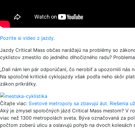
Pozrite si video z jazdy.
Jazdy Critical Mass občas narážajú na problémy so zákonom
cyklistov zmestilo do jedného dlhočizného radu? Problema
„Dali nám len pár odporúčaní, čo nerobiť a upozornili nás n
Na spoločné kritické cyklojazdy však podľa neho skôr plat
zákon prikrátky.
Čítajte viac:
Svetové metropoly sa zbavujú áut. Riešenia už
Aký je zmysel spoločných jázd Critical Mass mestom? V ro
viac než 1300 metropolách sveta. Býva označovaná za polit
počtom zoberú ulicu a oslavujú pohyb na dvoch kolesách s