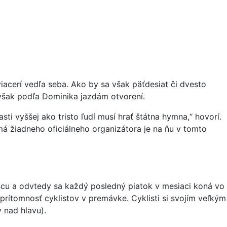
iacerí vedľa seba. Ako by sa však päťdesiat či dvesto
 však podľa Dominika jazdám otvorení.
ti vyššej ako tristo ľudí musí hrať štátna hymna,“ hovorí.
á žiadneho oficiálneho organizátora je na ňu v tomto
scu a odvtedy sa každý posledný piatok v mesiaci koná vo
prítomnosť cyklistov v premávke. Cyklisti si svojím veľkým
 nad hlavu).