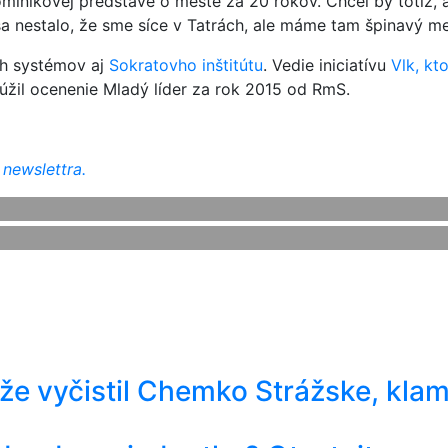
nikovej predstave o meste za 20 rokov. Chcel by totiž, ab
a nestalo, že sme síce v Tatrách, ale máme tam špinavý m
h systémov aj
Sokratovho inštitútu
. Vedie iniciatívu
Vlk, kt
lúžil ocenenie Mladý líder za rok 2015 od RmS.
 newslettra.
 že vyčistil Chemko Strážske, kla