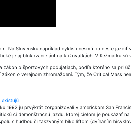
. Na Slovensku napríklad cyklisti nesmú po ceste jazdiť v
tické je aj blokovanie áut na križovatkách. V Kežmarku sú
a zákon o športových podujatiach, podľa ktorého sa pri účas
í zákon o verejnom zhromaždení. Tým, že Critical Mass nem
 existujú
ku 1992 ju prvýkrát zorganizovali v americkom San Franci
ickú či demonštračnú jazdu, ktorej cieľom je poukázať na 
polu s hudbou či takzvaným bike liftom (dvíhaním bicyklov