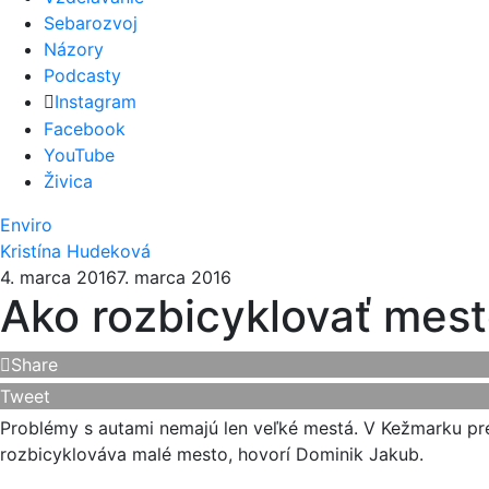
Sebarozvoj
Názory
Podcasty
Instagram
Facebook
YouTube
Živica
Enviro
Kristína Hudeková
4. marca 2016
7. marca 2016
Ako rozbicyklovať mes
Share
Tweet
Problémy s autami nemajú len veľké mestá. V Kežmarku pre
rozbicyklováva malé mesto, hovorí Dominik Jakub.