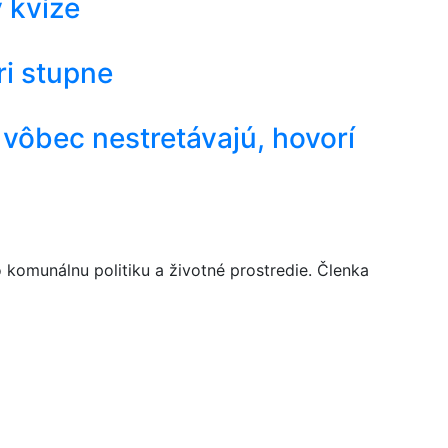
v kvíze
ri stupne
vôbec nestretávajú, hovorí
komunálnu politiku a životné prostredie. Členka