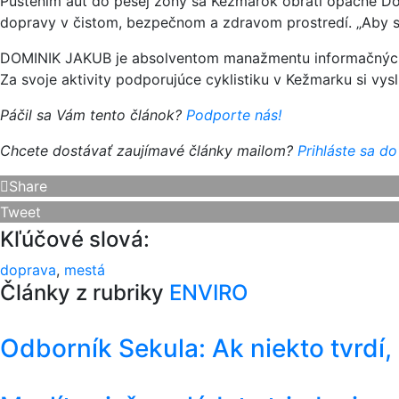
Pustením áut do pešej zóny sa Kežmarok obráti opačne Domi
dopravy v čistom, bezpečnom a zdravom prostredí. „Aby s
DOMINIK JAKUB je absolventom manažmentu informačnýc
Za svoje aktivity podporujúce cyklistiku v Kežmarku si vys
Páčil sa Vám tento článok?
Podporte nás!
Chcete dostávať zaujímavé články mailom?
Prihláste sa do
Share
Tweet
Kľúčové slová:
doprava
,
mestá
Články z rubriky
ENVIRO
Odborník Sekula: Ak niekto tvrdí,