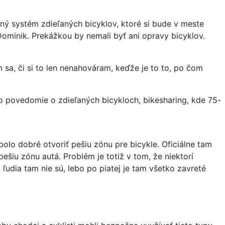
vený systém zdieľaných bicyklov, ktoré si bude v meste
minik. Prekážkou by nemali byť ani opravy bicyklov.
m sa, či si to len nenahováram, keďže je to to, po čom
lo povedomie o zdieľaných bicykloch, bikesharing, kde 75-
olo dobré otvoriť pešiu zónu pre bicykle. Oficiálne tam
ešiu zónu autá. Problém je totiž v tom, že niektorí
ľudia tam nie sú, lebo po piatej je tam všetko zavreté