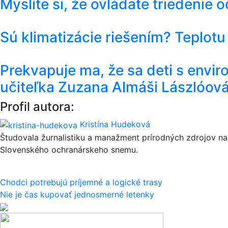
Myslíte si, že ovládate triedenie
Sú klimatizácie riešením? Teplotu
Prekvapuje ma, že sa deti s envi
učiteľka Zuzana Almáši Lászlóov
Profil autora:
Kristína Hudeková
Študovala žurnalistiku a manažment prírodných zdrojov na
Slovenského ochranárskeho snemu.
Navigácia
Chodci potrebujú príjemné a logické trasy
Nie je čas kupovať jednosmerné letenky
v
článku